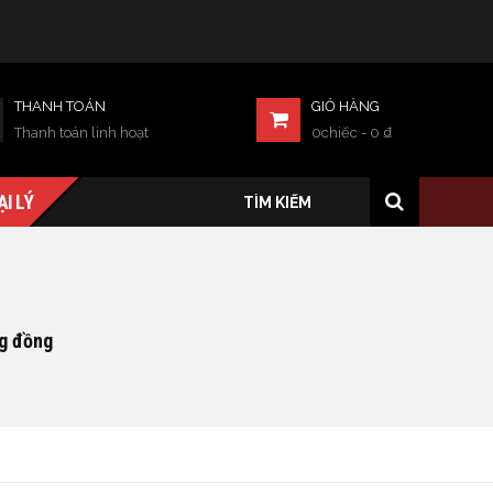
THANH TOÁN
GIỎ HÀNG
Thanh toán linh hoạt
0chiếc
-
0
₫
ẠI LÝ
ng đồng