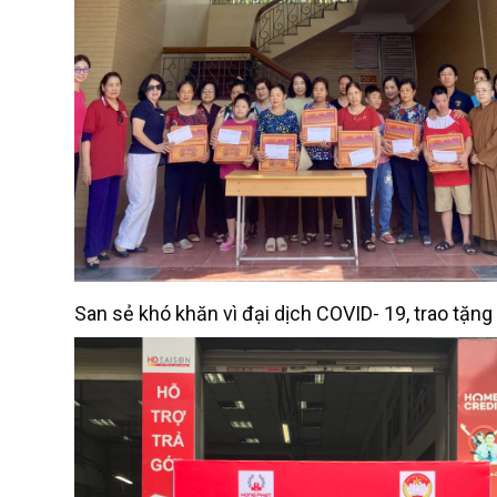
San sẻ khó khăn vì đại dịch COVID- 19, trao tặng