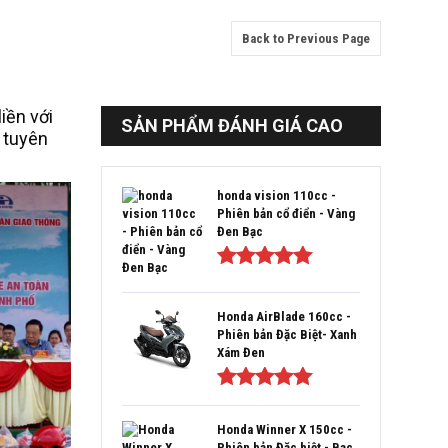
Back to Previous Page
iền với
SẢN PHẨM ĐÁNH GIÁ CAO
i tuyên
honda vision 110cc -
Phiên bản cổ điển - Vàng
Đen Bạc
Được xếp
hạng
5.00
5
sao
Honda AirBlade 160cc -
Phiên bản Đặc Biệt- Xanh
Xám Đen
Được xếp
hạng
5.00
5
Honda Winner X 150cc -
sao
Phiên bản Đặc biệt - Bạc