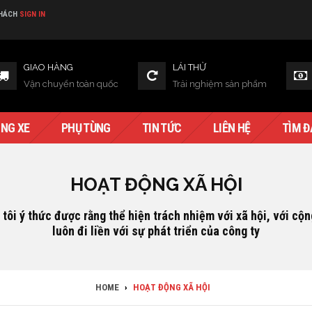
KHÁCH
SIGN IN
GIAO HÀNG
LÁI THỬ
Vận chuyển toàn quốc
Trải nghiệm sản phẩm
NG XE
PHỤ TÙNG
TIN TỨC
LIÊN HỆ
TÌM Đ
HOẠT ĐỘNG XÃ HỘI
tôi ý thức được rằng thể hiện trách nhiệm với xã hội, với cộ
luôn đi liền với sự phát triển của công ty
HOME
›
HOẠT ĐỘNG XÃ HỘI