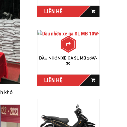
LIÊN HỆ
DẦU NHỜN XE GA SL MB 10W-
30
LIÊN HỆ
nh khó