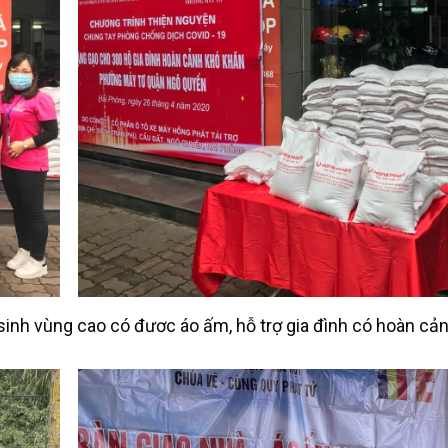
sinh vùng cao có đươc áo ấm, hỗ trợ gia đình có hoàn cả