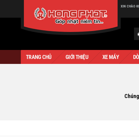
XIN CHÀO 
Verado
TRANG CHỦ
GIỚI THIỆU
XE MÁY
DÒ
Chúng 