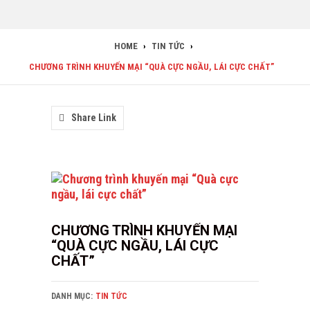
HOME
›
TIN TỨC
›
CHƯƠNG TRÌNH KHUYẾN MẠI “QUÀ CỰC NGẦU, LÁI CỰC CHẤT”
Share Link
CHƯƠNG TRÌNH KHUYẾN MẠI
“QUÀ CỰC NGẦU, LÁI CỰC
CHẤT”
DANH MỤC:
TIN TỨC