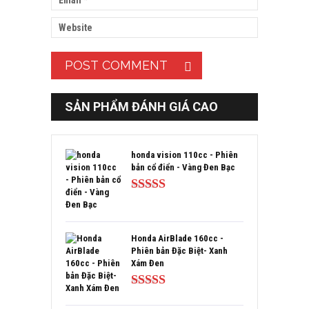
SẢN PHẨM ĐÁNH GIÁ CAO
honda vision 110cc - Phiên
bản cổ điển - Vàng Đen Bạc
Được xếp
hạng
5.00
5
sao
Honda AirBlade 160cc -
Phiên bản Đặc Biệt- Xanh
Xám Đen
Được xếp