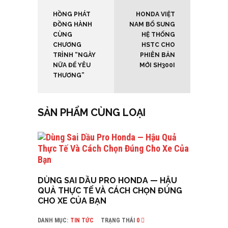
HỒNG PHÁT
HONDA VIỆT
ĐỒNG HÀNH
NAM BỔ SUNG
CÙNG
HỆ THỐNG
CHƯƠNG
HSTC CHO
TRÌNH “NGÀY
PHIÊN BẢN
NỮA ĐỂ YÊU
MỚI SH300I
THƯƠNG”
SẢN PHẨM CÙNG LOẠI
DÙNG SAI DẦU PRO HONDA — HẬU
QUẢ THỰC TẾ VÀ CÁCH CHỌN ĐÚNG
CHO XE CỦA BẠN
DANH MỤC:
TIN TỨC
TRẠNG THÁI
0