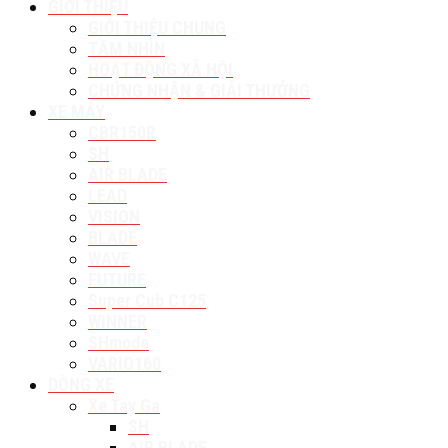
GIỚI THIỆU
GIỚI THIỆU CHUNG
TẦM NHÌN
HOẠT ĐỘNG XÃ HỘI
CHỨNG NHẬN & GIẢI THƯỞNG
XE MÁY
CBR150R
SH
AIR BLADE
LEAD
VISION
BLADE
WAVE
FUTURE
Super Cub C125
WINNER
SHmode
VARIO160
DÒNG XE
Xe Tay Ga
SH
AIR BLADE