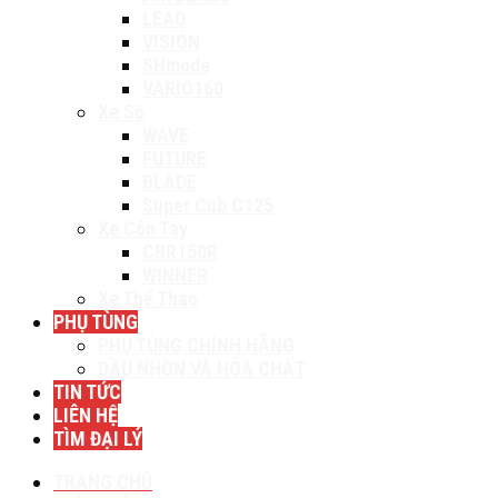
LEAD
VISION
SHmode
VARIO160
Xe Số
WAVE
FUTURE
BLADE
Super Cub C125
Xe Côn Tay
CBR150R
WINNER
Xe Thể Thao
PHỤ TÙNG
PHỤ TÙNG CHÍNH HÃNG
DẦU NHỜN VÀ HÓA CHẤT
TIN TỨC
LIÊN HỆ
TÌM ĐẠI LÝ
TRANG CHỦ