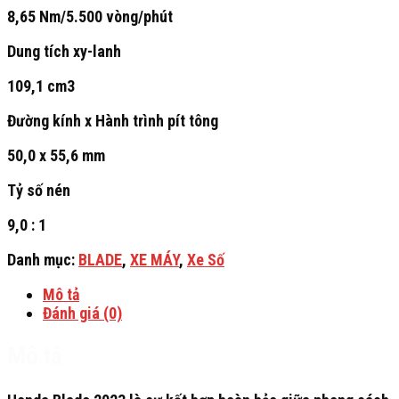
8,65 Nm/5.500 vòng/phút
Dung tích xy-lanh
109,1 cm3
Đường kính x Hành trình pít tông
50,0 x 55,6 mm
Tỷ số nén
9,0 : 1
Danh mục:
BLADE
,
XE MÁY
,
Xe Số
Mô tả
Đánh giá (0)
Mô tả