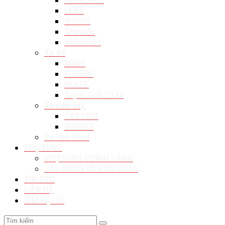
LEAD
VISION
SHmode
VARIO160
Xe Số
WAVE
FUTURE
BLADE
Super Cub C125
Xe Côn Tay
CBR150R
WINNER
Xe Thể Thao
PHỤ TÙNG
PHỤ TÙNG CHÍNH HÃNG
DẦU NHỜN VÀ HÓA CHẤT
TIN TỨC
LIÊN HỆ
TÌM ĐẠI LÝ