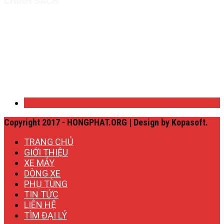
CHÍNH SÁCH
Quy định chung
Chính sách bảo mật
Chính sách giao hàng
Ưu đãi doanh nghiệp
Copyright 2017 - HONGPHAT.ORG | Design by Kopasoft.
TRANG CHỦ
GIỚI THIỆU
XE MÁY
DÒNG XE
PHỤ TÙNG
TIN TỨC
LIÊN HỆ
TÌM ĐẠI LÝ