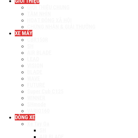
GIỚI THIỆU
GIỚI THIỆU CHUNG
TẦM NHÌN
HOẠT ĐỘNG XÃ HỘI
CHỨNG NHẬN & GIẢI THƯỞNG
XE MÁY
CBR150R
SH
AIR BLADE
LEAD
VISION
BLADE
WAVE
FUTURE
Super Cub C125
WINNER
SHmode
VARIO160
DÒNG XE
Xe Tay Ga
SH
AIR BLADE