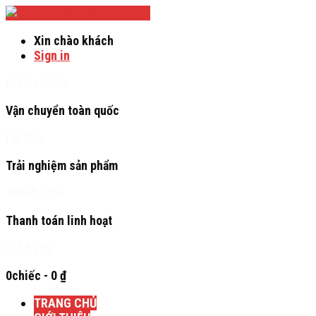
Verado
Xin chào khách
Sign in
GIAO HÀNG
Vận chuyển toàn quốc
Lái thử
Trải nghiệm sản phẩm
Thanh toán
Thanh toán linh hoạt
Giỏ hàng
0chiếc
-
0
₫
TRANG CHỦ