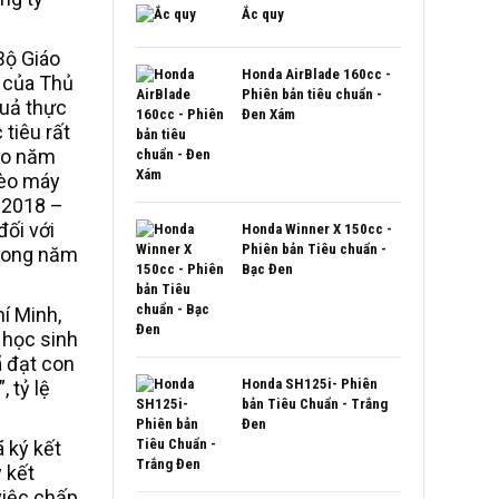
Ắc quy
Bộ Giáo
Honda AirBlade 160cc -
o của Thủ
Phiên bản tiêu chuẩn -
quả thực
Đen Xám
tiêu rất
vào năm
mèo máy
 2018 –
đối với
Honda Winner X 150cc -
Phiên bản Tiêu chuẩn -
trong năm
Bạc Đen
hí Minh,
 học sinh
ã đạt con
Honda SH125i- Phiên
 tỷ lệ
bản Tiêu Chuẩn - Trắng
Đen
 ký kết
 kết
việc chấp