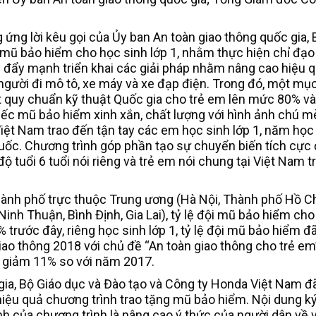
ng lời kêu gọi của Ủy ban An toàn giao thông quốc gia, 
g mũ bảo hiểm cho học sinh lớp 1, nhằm thực hiện chỉ đạ
c đẩy mạnh triển khai các giải pháp nhằm nâng cao hiệu 
người đi mô tô, xe máy và xe đạp điện. Trong đó, một mục 
ạt quy chuẩn kỹ thuật Quốc gia cho trẻ em lên mức 80% 
chiếc mũ bảo hiểm xinh xắn, chất lượng với hình ảnh chú 
t Nam trao đến tận tay các em học sinh lớp 1, năm học
quốc. Chương trình góp phần tạo sự chuyển biến tích cực 
ộ tuổi 6 tuổi nói riêng và trẻ em nói chung tại Việt Nam 
, thành phố trực thuộc Trung ương (Hà Nội, Thành phố Hồ C
inh Thuận, Bình Định, Gia Lai), tỷ lệ đội mũ bảo hiểm cho
% trước đây, riêng học sinh lớp 1, tỷ lệ đội mũ bảo hiểm đ
ao thông 2018 với chủ đề “An toàn giao thông cho trẻ em”,
em giảm 11% so với năm 2017.
gia, Bộ Giáo dục và Đào tạo và Công ty Honda Việt Nam đã
hiệu quả chương trình trao tặng mũ bảo hiểm. Nội dung ký
 của chương trình là nâng cao ý thức của người dân về 