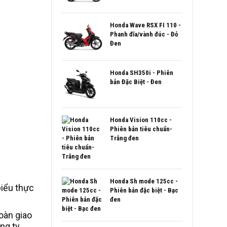
Honda Wave RSX FI 110 -
Phanh đĩa/vành đúc - Đỏ
Đen
Honda SH350i - Phiên
bản Đặc Biệt - Đen
Honda Vision 110cc -
Phiên bản tiêu chuẩn-
Trắng đen
Honda Sh mode 125cc -
biểu thực
Phiên bản đặc biệt - Bạc
đen
oàn giao
ng ty