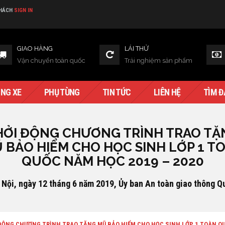
KHÁCH
SIGN IN
GIAO HÀNG
LÁI THỬ
Vận chuyển toàn quốc
Trải nghiệm sản phẩm
NG XE
PHỤ TÙNG
TIN TỨC
LIÊN HỆ
TÌM Đ
HỞI ĐỘNG CHƯƠNG TRÌNH TRAO TẶ
 BẢO HIỂM CHO HỌC SINH LỚP 1 T
QUỐC NĂM HỌC 2019 – 2020
 Nội, ngày 12 tháng 6 năm 2019, Ủy ban An toàn giao thông Q
ĐỘNG CHƯƠNG TRÌNH TRAO TẶNG MŨ BẢO HIỂM CHO HỌC SINH LỚP 1 TOÀN QU