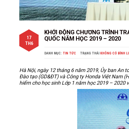
KHỞI ĐỘNG CHƯƠNG TRÌNH TRA
17
QUỐC NĂM HỌC 2019 – 2020
TH6
DANH MỤC:
TIN TỨC
TRẠNG THÁI
KHÔNG CÓ BÌNH L
Hà Nội, ngày 12 tháng 6 năm 2019, Ủy ban An to
Đào tạo (GD&ĐT) và Công ty Honda Việt Nam (HV
hiểm cho học sinh Lớp 1 năm học 2019 – 2020 vớ