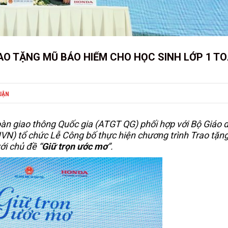
O TẶNG MŨ BẢO HIỂM CHO HỌC SINH LỚP 1 T
UẬN
àn giao thông Quốc gia (ATGT QG) phối hợp với Bộ Giáo 
N) tổ chức Lễ Công bố thực hiện chương trình Trao tặn
i chủ đề “
Giữ trọn ước mơ
”.