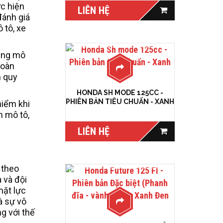
ực hiện
LIÊN HỆ
đánh giá
 tô, xe
bằng mô
toàn
n quy
HONDA SH MODE 125CC -
PHIÊN BẢN TIÊU CHUẨN - XANH
hiểm khi
n mô tô,
LIÊN HỆ
 theo
 và đội
mặt lực
à sự vô
g với thế