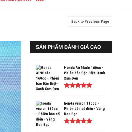
Back to Previous Page
SẢN PHẨM ĐÁNH GIÁ CAO
Honda AirBlade 160cc -
Phiên bản Đặc Biệt- Xanh
Xám Đen
Được xếp
hạng
5.00
5
sao
honda vision 110cc -
Phiên bản cổ điển - Vàng
Đen Bạc
Được xếp