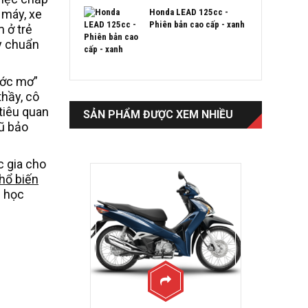
Honda LEAD 125cc -
 máy, xe
Phiên bản cao cấp - xanh
m ở trẻ
y chuẩn
ước mơ”
thầy, cô
tiêu quan
SẢN PHẨM ĐƯỢC XEM NHIỀU
mũ bảo
c gia cho
hổ biến
h học