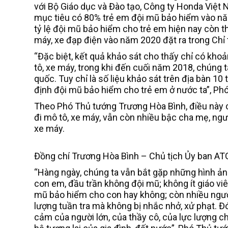
với Bộ Giáo dục và Đào tạo, Công ty Honda Việt N
mục tiêu có 80% trẻ em đội mũ bảo hiểm vào nă
tỷ lệ đội mũ bảo hiểm cho trẻ em hiện nay còn t
máy, xe đạp điện vào năm 2020 đặt ra trong Chỉ 
“Đặc biệt, kết quả khảo sát cho thấy chỉ có kh
tô, xe máy, trong khi đến cuối năm 2018, chúng 
quốc. Tuy chỉ là số liệu khảo sát trên địa bàn 1
định đội mũ bảo hiểm cho trẻ em ở nước ta”, Ph
Theo Phó Thủ tướng Trương Hòa Bình, điều này 
đi mô tô, xe máy, vẫn còn nhiều bậc cha mẹ, ngư
xe máy.
Đồng chí Trương Hòa Bình – Chủ tịch Ủy ban AT
“Hàng ngày, chúng ta vẫn bắt gặp những hình ản
con em, đầu trần không đội mũ; không ít giáo v
mũ bảo hiểm cho con hay không; còn nhiều ngườ
lượng tuần tra mà không bị nhắc nhở, xử phạt. Đó
cảm của người lớn, của thầy cô, của lực lượng c