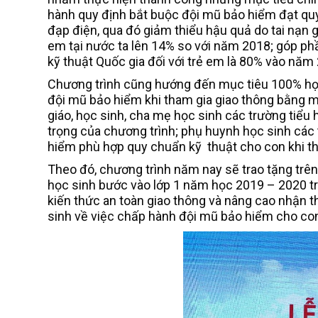
hành quy định bắt buộc đội mũ bảo hiểm đạt quy 
đạp điện, qua đó giảm thiểu hậu quả do tai nạn gi
em tại nước ta lên 14% so với năm 2018; góp ph
kỹ thuật Quốc gia đối với trẻ em là 80% vào nă
Chương trình cũng hướng đến mục tiêu 100% học
đội mũ bảo hiểm khi tham gia giao thông bằng mô
giáo, học sinh, cha mẹ học sinh các trường tiểu
trọng của chương trình; phụ huynh học sinh các
hiểm phù hợp quy chuẩn kỹ thuật cho con khi th
Theo đó, chương trình năm nay sẽ trao tặng trê
học sinh bước vào lớp 1 năm học 2019 – 2020 t
kiến thức an toàn giao thông và nâng cao nhận t
sinh về việc chấp hành đội mũ bảo hiểm cho con