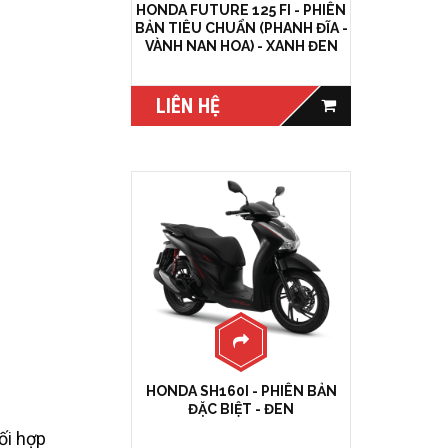
HONDA FUTURE 125 FI - PHIÊN
BẢN TIÊU CHUẨN (PHANH ĐĨA -
VÀNH NAN HOA) - XANH ĐEN
LIÊN HỆ
HONDA SH160I - PHIÊN BẢN
ĐẶC BIỆT - ĐEN
ối hợp