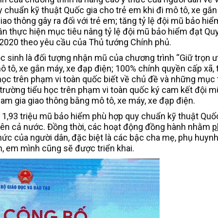
chuẩn kỹ thuật Quốc gia cho trẻ em khi đi mô tô, xe gắn
ao thông gây ra đối với trẻ em; tăng tỷ lệ đội mũ bảo hiể
ần thực hiện mục tiêu nâng tỷ lệ đội mũ bảo hiểm đạt Qu
m 2020 theo yêu cầu của Thủ tướng Chính phủ.
 sinh là đối tượng nhận mũ của chương trình “Giữ trọn 
 tô, xe gắn máy, xe đạp điện; 100% chính quyền cấp xã, 
 học trên phạm vi toàn quốc biết về chủ đề và những mục 
 trường tiểu học trên phạm vi toàn quốc ký cam kết đội 
am gia giao thông bằng mô tô, xe máy, xe đạp điện.
n 1,93 triệu mũ bảo hiểm phù hợp quy chuẩn kỹ thuật Quố
rên cả nước. Đồng thời, các hoạt động đồng hành nhằm
p
hức của người dân, đặc biệt là các bậc cha mẹ, phụ huyn
, em mình cũng sẽ được triển khai.