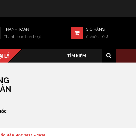
THANH TOÁN
GIỎ HÀNG
Thanh toán linh hoạt
0chiếc
-
0
₫
ẠI LÝ
NG
OÀN
uốc
ỐC NĂM HỌC 2019 – 2020