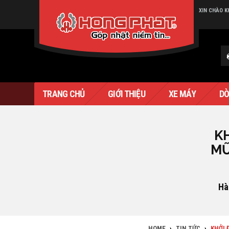
XIN CHÀO 
Verado
TRANG CHỦ
GIỚI THIỆU
XE MÁY
DÒ
K
MŨ
Hà
HOME
›
TIN TỨC
›
KHỞI 