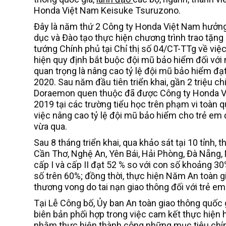
Honda Việt Nam Keisuke Tsuruzono.
Đây là năm thứ 2 Công ty Honda Việt Nam hưởng ứ
dục và Đào tạo thực hiện chương trình trao tặn
tướng Chính phủ tại Chỉ thị số 04/CT-TTg về việ
hiện quy định bắt buộc đội mũ bảo hiểm đối với 
quan trọng là nâng cao tỷ lệ đội mũ bảo hiểm đ
2020. Sau năm đầu tiên triển khai, gần 2 triệu 
Doraemon quen thuộc đã được Công ty Honda Việ
2019 tại các trường tiểu học trên phạm vi toàn 
việc nâng cao tỷ lệ đội mũ bảo hiểm cho trẻ em đ
vừa qua.
Sau 8 tháng triển khai, qua khảo sát tại 10 tỉnh
Cần Thơ, Nghệ An, Yên Bái, Hải Phòng, Đà Nẵng, N
cấp I và cấp II đạt 52 % so với con số khoảng 30
số trên 60%; đồng thời, thực hiện Năm An toàn gi
thương vong do tai nạn giao thông đối với trẻ 
Tại Lễ Công bố, Ủy ban An toàn giao thông quốc 
biên bản phối hợp trong việc cam kết thực hiện 
nhằm thực hiện thành công những mục tiêu chính