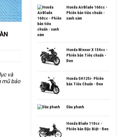
hạng
5.00
5
sao
Honda AirBlade 160cc -
Phiên bản tiêu chuẩn -
xanh xám
OÀN
Honda Winner X 150cc -
Phiên bản Tiêu chuẩn -
Đen
dục và
Honda SH125i- Phiên
g mũ bảo
bản Tiêu Chuẩn - Đen
Dầu phanh
Honda Blade 110cc -
Phiên bản Đặc Biệt - Đen