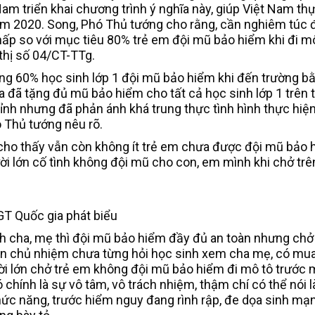
am triển khai chương trình ý nghĩa này, giúp Việt Nam th
m 2020. Song, Phó Thủ tướng cho rằng, cần nghiêm túc 
hấp so với mục tiêu 80% trẻ em đội mũ bảo hiểm khi đi mô
thị số 04/CT-TTg.
oảng 60% học sinh lớp 1 đội mũ bảo hiểm khi đến trường 
ta đã tặng đủ mũ bảo hiểm cho tất cả học sinh lớp 1 trên 
0 tỉnh nhưng đã phản ánh khá trung thực tình hình thực hiệ
ó Thủ tướng nêu rõ.
cho thấy vẫn còn không ít trẻ em chưa được đội mũ bảo 
ời lớn cố tình không đội mũ cho con, em mình khi chở trê
GT Quốc gia phát biểu
h cha, mẹ thì đội mũ bảo hiểm đầy đủ an toàn nhưng chở
iên chủ nhiệm chưa từng hỏi học sinh xem cha mẹ, có mua
i lớn chở trẻ em không đội mũ bảo hiểm đi mô tô trước 
 chính là sự vô tâm, vô trách nhiệm, thậm chí có thể nói l
hức năng, trước hiểm nguy đang rình rập, đe dọa sinh mạn