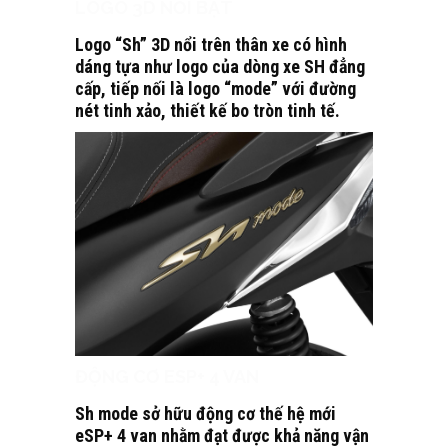
LOGO 3D NỔI BẬT
Logo “Sh” 3D nổi trên thân xe có hình
dáng tựa như logo của dòng xe SH đẳng
cấp, tiếp nối là logo “mode” với đường
nét tinh xảo, thiết kế bo tròn tinh tế.
ĐỘNG CƠ ESP+ 4 VAN
Sh mode sở hữu động cơ thế hệ mới
eSP+ 4 van nhằm đạt được khả năng vận