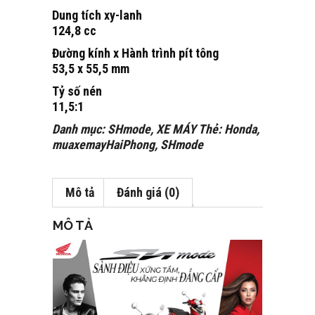
Dung tích xy-lanh
124,8 cc
Đường kính x Hành trình pít tông
53,5 x 55,5 mm
Tỷ số nén
11,5:1
Danh mục:
SHmode
,
XE MÁY
Thẻ:
Honda
,
muaxemayHaiPhong
,
SHmode
Mô tả
Đánh giá (0)
MÔ TẢ