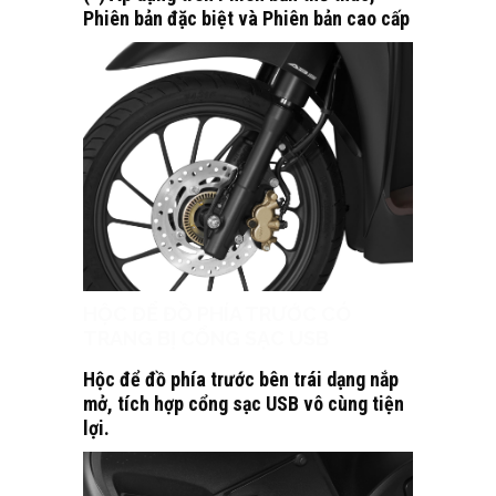
Phiên bản đặc biệt và Phiên bản cao cấp
HỘC ĐỂ ĐỒ PHÍA TRƯỚC CÓ
TRANG BỊ CỔNG SẠC USB
Hộc để đồ phía trước bên trái dạng nắp
mở, tích hợp cổng sạc USB vô cùng tiện
lợi.