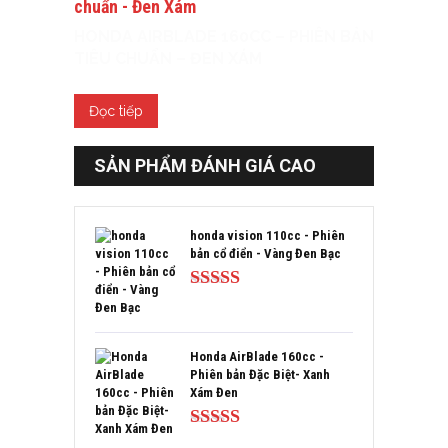
HONDA AIRBLADE 160CC – PHIÊN BẢN
TIÊU CHUẨN – ĐEN XÁM
Đọc tiếp
SẢN PHẨM ĐÁNH GIÁ CAO
honda vision 110cc - Phiên
bản cổ điển - Vàng Đen Bạc
Được xếp
hạng
5.00
5
sao
Honda AirBlade 160cc -
Phiên bản Đặc Biệt- Xanh
Xám Đen
Được xếp