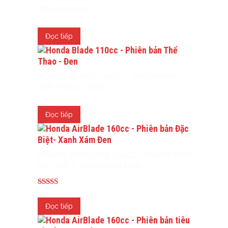
TRẮNG ĐEN
Đọc tiếp
HONDA BLADE 110CC – PHIÊN BẢN
THỂ THAO – ĐEN
Đọc tiếp
HONDA AIRBLADE 160CC – PHIÊN BẢN
ĐẶC BIỆT- XANH XÁM ĐEN
Được xếp
hạng
Đọc tiếp
5.00
5 sao