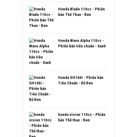
hạng
5.00
5
sao
Honda Blade 110cc - Phiên
bản Thể Thao - Đen
Honda Wave Alpha 110cc -
Phiên bản tiêu chuẩn - Xanh
Honda SH160i - Phiên bản
Tiêu Chuẩn - Đỏ Đen
honda vision 110cc - Phiên
bản Thể thao - Đen