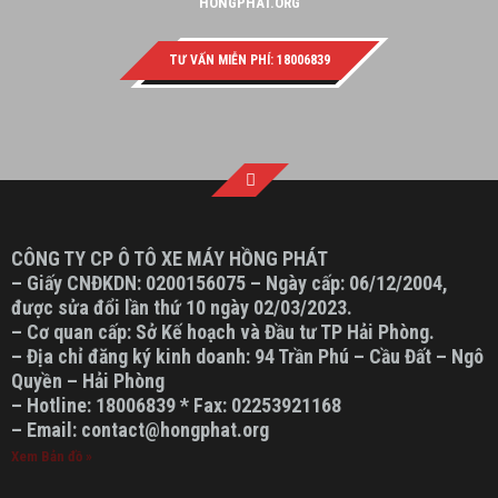
HONGPHAT.ORG
TƯ VẤN MIỄN PHÍ: 18006839
CÔNG TY CP Ô TÔ XE MÁY HỒNG PHÁT
– Giấy CNĐKDN: 0200156075 – Ngày cấp: 06/12/2004,
được sửa đổi lần thứ 10 ngày 02/03/2023.
– Cơ quan cấp: Sở Kế hoạch và Đầu tư TP Hải Phòng.
– Địa chỉ đăng ký kinh doanh: 94 Trần Phú – Cầu Đất – Ngô
Quyền – Hải Phòng
– Hotline: 18006839 * Fax: 02253921168
– Email: contact@hongphat.org
Xem Bản đồ »