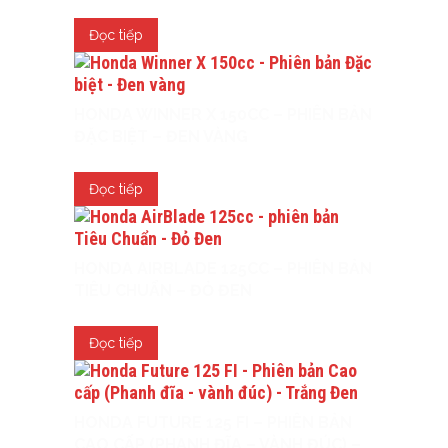
Đọc tiếp
HONDA WINNER X 150CC – PHIÊN BẢN
ĐẶC BIỆT – ĐEN VÀNG
Đọc tiếp
HONDA AIRBLADE 125CC – PHIÊN BẢN
TIÊU CHUẨN – ĐỎ ĐEN
Đọc tiếp
HONDA FUTURE 125 FI – PHIÊN BẢN
CAO CẤP (PHANH ĐĨA – VÀNH ĐÚC) –