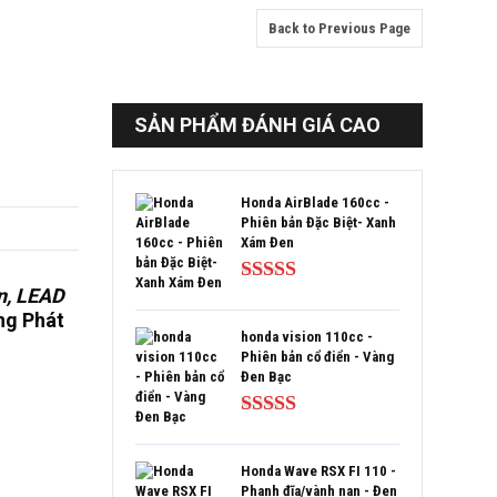
Back to Previous Page
SẢN PHẨM ĐÁNH GIÁ CAO
Honda AirBlade 160cc -
Phiên bản Đặc Biệt- Xanh
Xám Đen
n, LEAD
Được xếp
hạng
5.00
5
ng Phát
sao
honda vision 110cc -
Phiên bản cổ điển - Vàng
Đen Bạc
Được xếp
hạng
5.00
5
sao
Honda Wave RSX FI 110 -
Phanh đĩa/vành nan - Đen