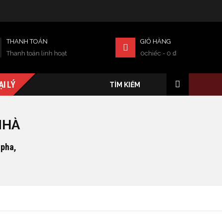
THANH TOÁN
GIỎ HÀNG
Thanh toán linh hoạt
0chiếc
-
0
₫
ẠI LÝ
NHÀ
lpha,