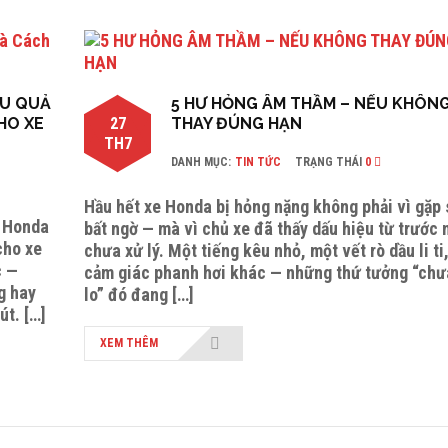
ẬU QUẢ
5 HƯ HỎNG ÂM THẦM – NẾU KHÔN
HO XE
27
THAY ĐÚNG HẠN
TH7
DANH MỤC:
TIN TỨC
TRẠNG THÁI
0
Hầu hết xe Honda bị hỏng nặng không phải vì gặp
o Honda
bất ngờ — mà vì chủ xe đã thấy dấu hiệu từ trước
cho xe
chưa xử lý. Một tiếng kêu nhỏ, một vết rò dầu li ti
c —
cảm giác phanh hơi khác — những thứ tưởng “chư
g hay
lo” đó đang […]
út. […]
XEM THÊM