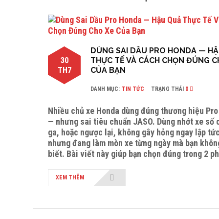
DÙNG SAI DẦU PRO HONDA — H
30
THỰC TẾ VÀ CÁCH CHỌN ĐÚNG C
TH7
CỦA BẠN
DANH MỤC:
TIN TỨC
TRẠNG THÁI
0
Nhiều chủ xe Honda dùng đúng thương hiệu Pr
— nhưng sai tiêu chuẩn JASO. Dùng nhớt xe số 
ga, hoặc ngược lại, không gây hỏng ngay lập tứ
nhưng đang làm mòn xe từng ngày mà bạn khôn
biết. Bài viết này giúp bạn chọn đúng trong 2 ph
XEM THÊM