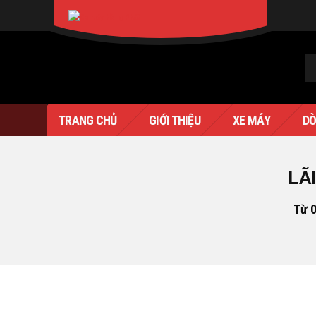
XIN CHÀO KHÁCH
SIGN IN
Verado
TRANG CHỦ
GIỚI THIỆU
XE MÁY
DÒ
LÃ
Từ 0