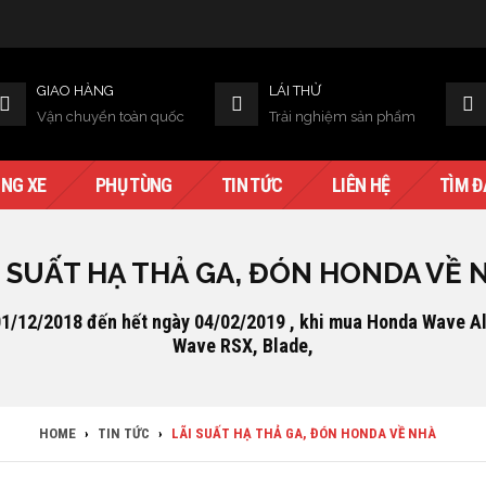
GIAO HÀNG
LÁI THỬ
Vận chuyển toàn quốc
Trải nghiệm sản phẩm
NG XE
PHỤ TÙNG
TIN TỨC
LIÊN HỆ
TÌM Đ
I SUẤT HẠ THẢ GA, ĐÓN HONDA VỀ 
1/12/2018 đến hết ngày 04/02/2019 , khi mua Honda Wave A
Wave RSX, Blade,
HOME
›
TIN TỨC
›
LÃI SUẤT HẠ THẢ GA, ĐÓN HONDA VỀ NHÀ