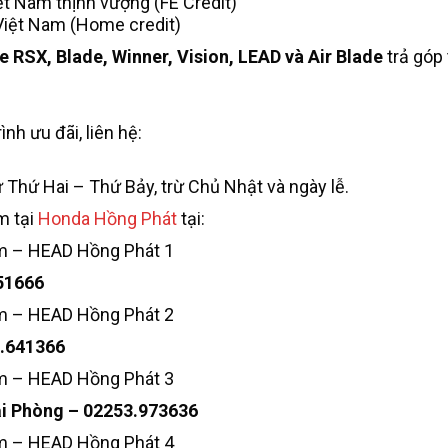
t Nam thịnh vượng (FE Credit)
Việt Nam (Home credit)
 RSX, Blade, Winner, Vision, LEAD và Air Blade
trả góp
ình ưu đãi, liên hệ:
 Thứ Hai – Thứ Bảy, trừ Chủ Nhật và ngày lễ.
m tại
Honda Hồng Phát
tại:
ệm – HEAD Hồng Phát 1
51666
ệm – HEAD Hồng Phát 2
3.641366
ệm – HEAD Hồng Phát 3
ải Phòng – 02253.973636
ệm – HEAD Hồng Phát 4