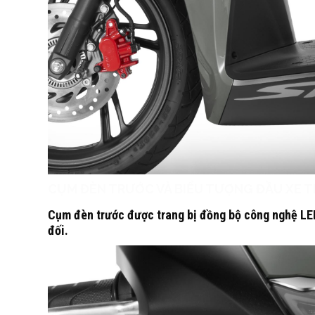
CỤM ĐÈN TRƯỚC VÀ BIỂU TƯỢNG ĐẦU XE T
Cụm đèn trước được trang bị đồng bộ công nghệ LED 
đối.