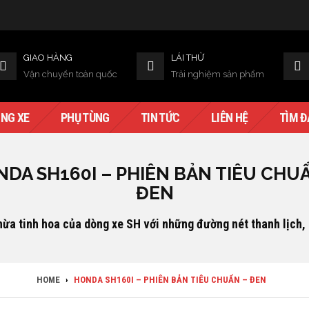
GIAO HÀNG
LÁI THỬ
Vận chuyển toàn quốc
Trải nghiệm sản phẩm
NG XE
PHỤ TÙNG
TIN TỨC
LIÊN HỆ
TÌM Đ
DA SH160I – PHIÊN BẢN TIÊU CHU
ĐEN
hừa tinh hoa của dòng xe SH với những đường nét thanh lịch,
HOME
›
HONDA SH160I – PHIÊN BẢN TIÊU CHUẨN – ĐEN