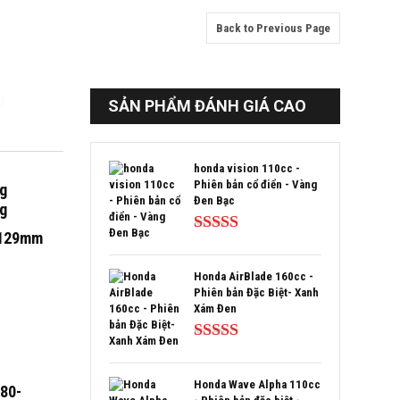
Back to Previous Page
U
SẢN PHẨM ĐÁNH GIÁ CAO
honda vision 110cc -
Phiên bản cổ điển - Vàng
g
Đen Bạc
g
.129mm
Được xếp
hạng
5.00
5
sao
Honda AirBlade 160cc -
Phiên bản Đặc Biệt- Xanh
Xám Đen
Được xếp
hạng
5.00
5
sao
Honda Wave Alpha 110cc
80-