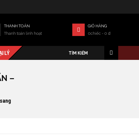
THANH TOÁN
GIỎ HÀNG
Thanh toán linh hoạt
0chiếc
-
0
₫
ẠI LÝ
ẨN –
 sang