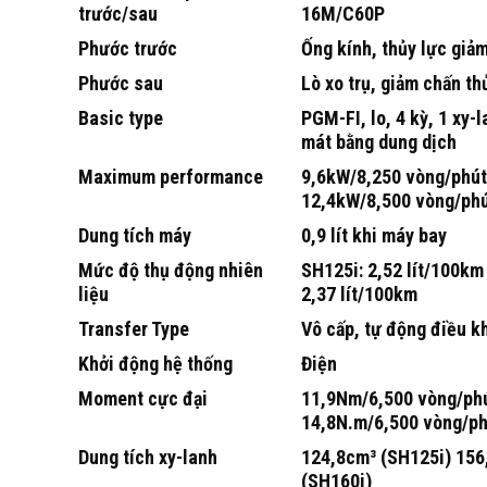
trước/sau
16M/C60P
Phước trước
Ống kính, thủy lực giả
Phước sau
Lò xo trụ, giảm chấn th
Basic type
PGM-FI, lo, 4 kỳ, 1 xy-
mát bằng dung dịch
Maximum performance
9,6kW/8,250 vòng/phút
12,4kW/8,500 vòng/phú
Dung tích máy
0,9 lít khi máy bay
Mức độ thụ động nhiên
SH125i: 2,52 lít/100km
liệu
2,37 lít/100km
Transfer Type
Vô cấp, tự động điều k
Khởi động hệ thống
Điện
Moment cực đại
11,9Nm/6,500 vòng/phú
14,8N.m/6,500 vòng/ph
Dung tích xy-lanh
124,8cm³ (SH125i) 156
(SH160i)