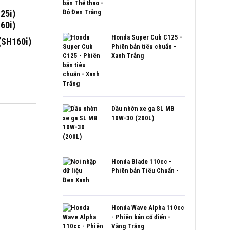
25i)
60i)
Honda Super Cub C125 -
 (SH160i)
Phiên bản tiêu chuẩn -
Xanh Trắng
Dầu nhờn xe ga SL MB
10W-30 (200L)
Honda Blade 110cc -
Phiên bản Tiêu Chuẩn -
Đen Xanh
Honda Wave Alpha 110cc
- Phiên bản cổ điển -
Vàng Trắng