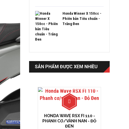
Honda Winner X 150cc -
Phiên bản Tiêu chuẩn -
Trắng Đen
SẢN PHẨM ĐƯỢC XEM NHIỀU
HONDA WAVE RSX FI 110 -
PHANH CƠ/VÀNH NAN - ĐỎ
ĐEN