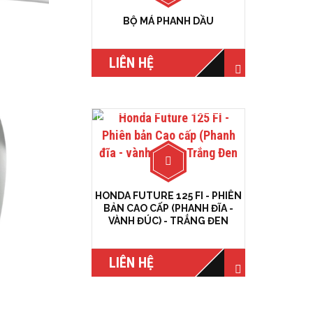
BỘ MÁ PHANH DẦU
LIÊN HỆ
HONDA FUTURE 125 FI - PHIÊN
BẢN CAO CẤP (PHANH ĐĨA -
VÀNH ĐÚC) - TRẮNG ĐEN
LIÊN HỆ