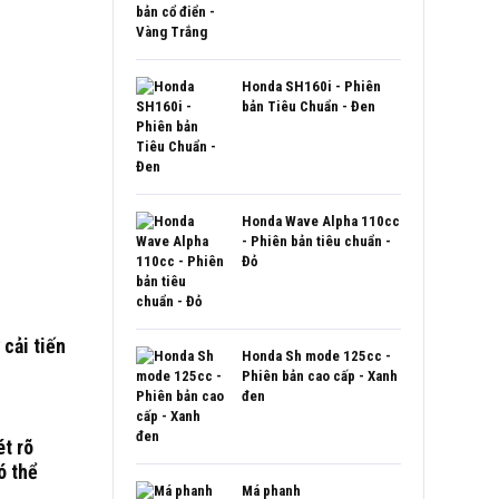
Honda SH160i - Phiên
bản Tiêu Chuẩn - Đen
Honda Wave Alpha 110cc
- Phiên bản tiêu chuẩn -
Đỏ
cải tiến
Honda Sh mode 125cc -
Phiên bản cao cấp - Xanh
đen
ét rõ
ó thể
Má phanh