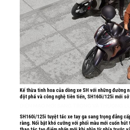
Kế thừa tinh hoa của dòng xe SH với những đường né
đột phá và công nghệ tiên tiến, SH160i/125i mới sở
DIỆN MẠO MỚI SANG TRỌNG VÀ THƯỢNG L
SH160i/125i tuyệt tác xe tay ga sang trọng đẳng cấ
ràng.
Nổi bật khó cưỡng với phối màu mới cuốn hút t
thao tác tạo điểm nhấn mới khi nhìn từ phía trước v