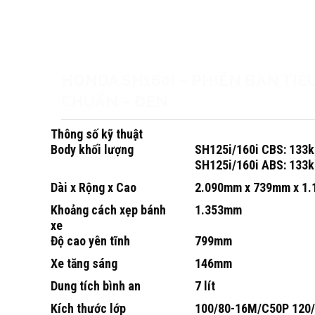
HONDA SH160I – PHIÊN BẢN TIÊ
CHUẨN – ĐEN
Thông số kỹ thuật
Body khối lượng
SH125i/160i CBS: 133k
SH125i/160i ABS: 133k
Dài x Rộng x Cao
2.090mm x 739mm x 1
Khoảng cách xẹp bánh
1.353mm
xe
Độ cao yên tĩnh
799mm
Xe tăng sáng
146mm
Dung tích bình an
7 lít
Kích thước lớp
100/80-16M/C50P 120/