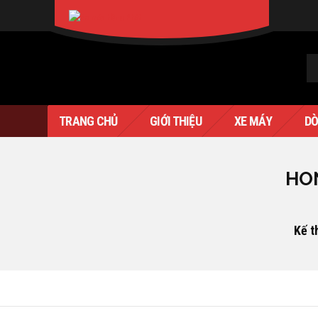
XIN CHÀO KHÁCH
SIGN IN
Verado
TRANG CHỦ
GIỚI THIỆU
XE MÁY
DÒ
HON
Kế t