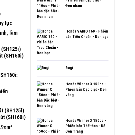
- Phiên bản đặc biệt -
Đen nhám
m
ủy lực
Honda VARIO 160 - Phiên
lanh, làm
bản Tiêu Chuẩn - Đen bạc
 (SH125i)
t (SH160i)
Bugi
 SH160i:
Honda Winner X 150cc -
Phiên bản Đặc biệt - Đen
hiển
vàng
t (SH125i)
út (SH160i)
Honda Winner X 150cc -
,9cm³
Phiên bản Thể thao - Đỏ
Đen Trắng