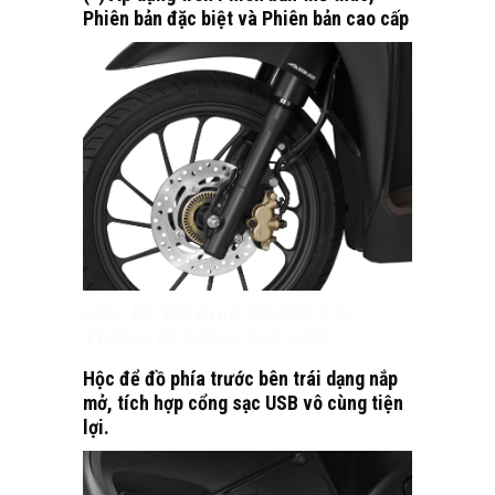
Phiên bản đặc biệt và Phiên bản cao cấp
HỘC ĐỂ ĐỒ PHÍA TRƯỚC CÓ
TRANG BỊ CỔNG SẠC USB
Hộc để đồ phía trước bên trái dạng nắp
mở, tích hợp cổng sạc USB vô cùng tiện
lợi.