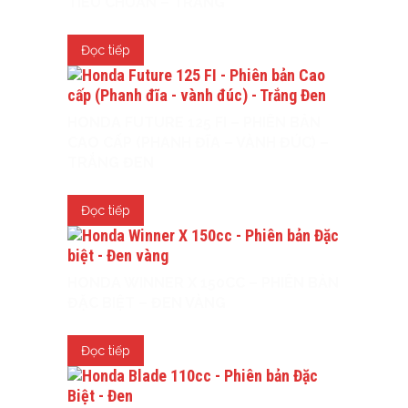
TIÊU CHUẨN – TRẮNG
Đọc tiếp
HONDA FUTURE 125 FI – PHIÊN BẢN
CAO CẤP (PHANH ĐĨA – VÀNH ĐÚC) –
TRẮNG ĐEN
Đọc tiếp
HONDA WINNER X 150CC – PHIÊN BẢN
ĐẶC BIỆT – ĐEN VÀNG
Đọc tiếp