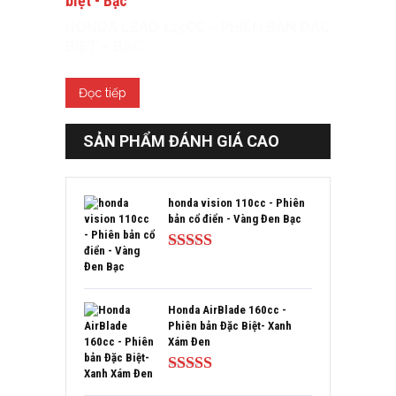
HONDA LEAD 125CC – PHIÊN BẢN ĐẶC
BIỆT – BẠC
Đọc tiếp
SẢN PHẨM ĐÁNH GIÁ CAO
honda vision 110cc - Phiên
bản cổ điển - Vàng Đen Bạc
Được xếp
hạng
5.00
5
sao
Honda AirBlade 160cc -
Phiên bản Đặc Biệt- Xanh
Xám Đen
Được xếp