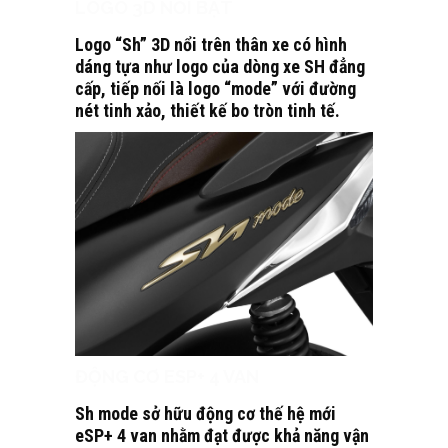
LOGO 3D NỔI BẬT
Logo “Sh” 3D nổi trên thân xe có hình
dáng tựa như logo của dòng xe SH đẳng
cấp, tiếp nối là logo “mode” với đường
nét tinh xảo, thiết kế bo tròn tinh tế.
ĐỘNG CƠ ESP+ 4 VAN
Sh mode sở hữu động cơ thế hệ mới
eSP+ 4 van nhằm đạt được khả năng vận