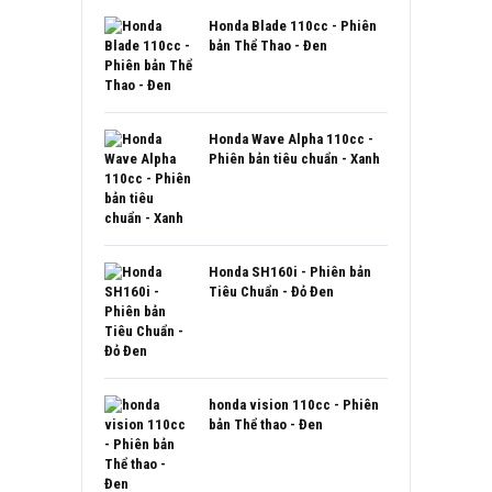
hạng
5.00
5
sao
Honda Blade 110cc - Phiên
bản Thể Thao - Đen
Honda Wave Alpha 110cc -
Phiên bản tiêu chuẩn - Xanh
Honda SH160i - Phiên bản
Tiêu Chuẩn - Đỏ Đen
honda vision 110cc - Phiên
bản Thể thao - Đen