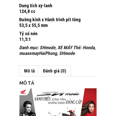
Dung tích xy-lanh
124,8 cc
Đường kính x Hành trình pít tông
53,5 x 55,5 mm
Tỷ số nén
11,5:1
Danh mục:
SHmode
,
XE MÁY
Thẻ:
Honda
,
muaxemayHaiPhong
,
SHmode
Mô tả
Đánh giá (0)
MÔ TẢ