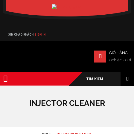
Verado
XIN CHÀO KHÁCH
SIGN IN
GIỎ HÀNG
0chiếc
-
0
₫
INJECTOR CLEANER