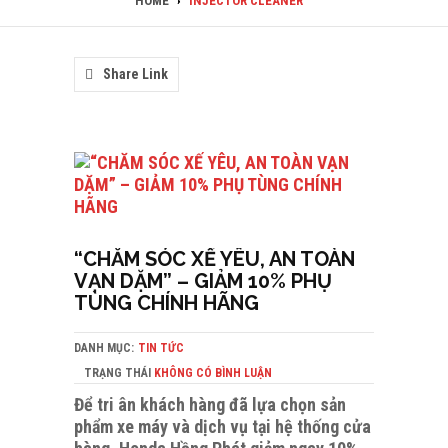
HOME
›
INJECTOR CLEANER
Share Link
“CHĂM SÓC XẾ YÊU, AN TOÀN
VẠN DẶM” – GIẢM 10% PHỤ
TÙNG CHÍNH HÃNG
DANH MỤC:
TIN TỨC
TRẠNG THÁI
KHÔNG CÓ BÌNH LUẬN
Để tri ân khách hàng đã lựa chọn sản
phẩm xe máy và dịch vụ tại hệ thống cửa