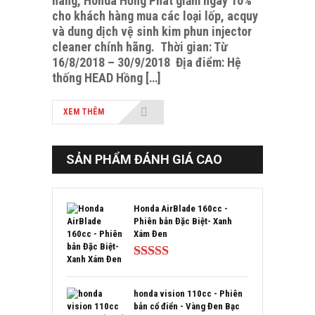
hàng, Honda Hồng Phát giảm ngay 10%
cho khách hàng mua các loại lốp, acquy
và dung dịch vệ sinh kim phun injector
cleaner chính hãng. Thời gian: Từ
16/8/2018 – 30/9/2018 Địa điểm: Hệ
thống HEAD Hồng […]
XEM THÊM
SẢN PHẨM ĐÁNH GIÁ CAO
Honda AirBlade 160cc -
Phiên bản Đặc Biệt- Xanh
Xám Đen
Được xếp
hạng
5.00
5
sao
honda vision 110cc - Phiên
bản cổ điển - Vàng Đen Bạc