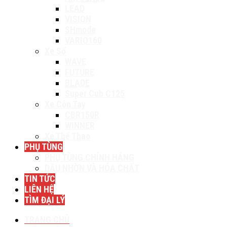
LEAD
VISION
SHmode
VARIO160
Xe Số
WAVE
FUTURE
BLADE
Super Cub C125
Xe Côn Tay
CBR150R
WINNER
Xe Thể Thao
PHỤ TÙNG
PHỤ TÙNG CHÍNH HÃNG
DẦU NHỜN VÀ HÓA CHẤT
TIN TỨC
LIÊN HỆ
TÌM ĐẠI LÝ
TRANG CHỦ