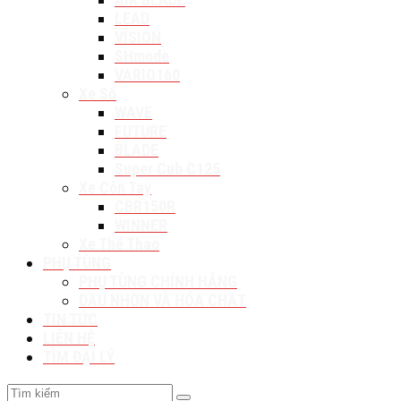
LEAD
VISION
SHmode
VARIO160
Xe Số
WAVE
FUTURE
BLADE
Super Cub C125
Xe Côn Tay
CBR150R
WINNER
Xe Thể Thao
PHỤ TÙNG
PHỤ TÙNG CHÍNH HÃNG
DẦU NHỜN VÀ HÓA CHẤT
TIN TỨC
LIÊN HỆ
TÌM ĐẠI LÝ