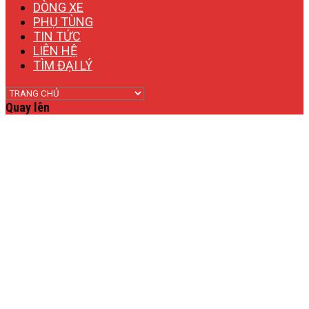
DÒNG XE
PHỤ TÙNG
TIN TỨC
LIÊN HỆ
TÌM ĐẠI LÝ
Quay lên