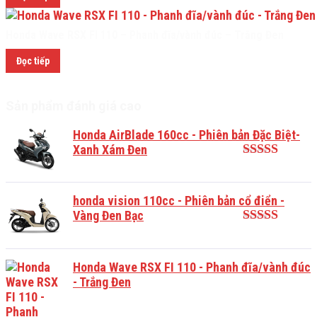
Honda Wave RSX FI 110 – Phanh đĩa/vành đúc – Trắng Đen
Đọc tiếp
Sản phẩm đánh giá cao
Honda AirBlade 160cc - Phiên bản Đặc Biệt-
Xanh Xám Đen
Được xếp
hạng
5.00
5
sao
honda vision 110cc - Phiên bản cổ điển -
Vàng Đen Bạc
Được xếp
hạng
5.00
5
sao
Honda Wave RSX FI 110 - Phanh đĩa/vành đúc
- Trắng Đen