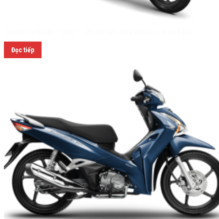
Honda AirBlade 160cc – Phiên bản tiêu chuẩn – Đen Xám
Đọc tiếp