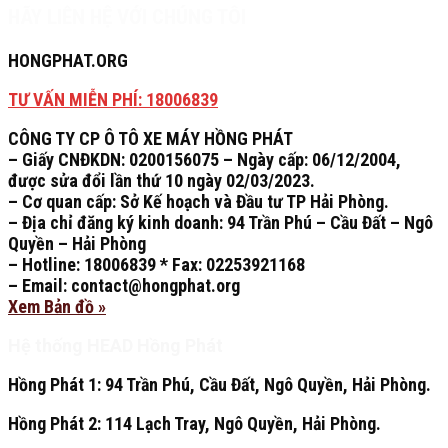
HÃY LIÊN HỆ VỚI CHÚNG TÔI
HONGPHAT.ORG
TƯ VẤN MIỄN PHÍ: 18006839
CÔNG TY CP Ô TÔ XE MÁY HỒNG PHÁT
– Giấy CNĐKDN: 0200156075 – Ngày cấp: 06/12/2004,
được sửa đổi lần thứ 10 ngày 02/03/2023.
– Cơ quan cấp: Sở Kế hoạch và Đầu tư TP Hải Phòng.
– Địa chỉ đăng ký kinh doanh: 94 Trần Phú – Cầu Đất – Ngô
Quyền – Hải Phòng
– Hotline: 18006839 * Fax: 02253921168
– Email: contact@hongphat.org
Xem Bản đồ »
Hệ thống HEAD Hồng Phát
Hồng Phát 1:
94 Trần Phú, Cầu Đất, Ngô Quyền, Hải Phòng.
Hồng Phát 2:
114 Lạch Tray, Ngô Quyền, Hải Phòng.