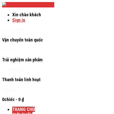
Verado
Xin chào khách
Sign in
GIAO HÀNG
Vận chuyển toàn quốc
Lái thử
Trải nghiệm sản phẩm
Thanh toán
Thanh toán linh hoạt
Giỏ hàng
0chiếc
-
0
₫
TRANG CHỦ