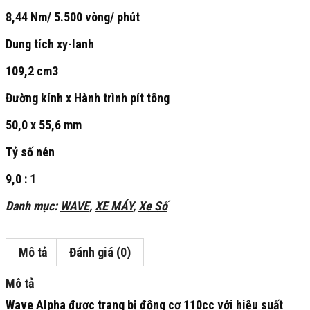
8,44 Nm/ 5.500 vòng/ phút
Dung tích xy-lanh
109,2 cm3
Đường kính x Hành trình pít tông
50,0 x 55,6 mm
Tỷ số nén
9,0 : 1
Danh mục:
WAVE
,
XE MÁY
,
Xe Số
Mô tả
Đánh giá (0)
Mô tả
Wave Alpha được trang bị động cơ 110cc với hiệu suất