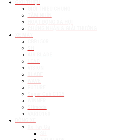
GIỚI THIỆU
GIỚI THIỆU CHUNG
TẦM NHÌN
HOẠT ĐỘNG XÃ HỘI
CHỨNG NHẬN & GIẢI THƯỞNG
XE MÁY
CBR150R
SH
AIR BLADE
LEAD
VISION
BLADE
WAVE
FUTURE
Super Cub C125
WINNER
SHmode
VARIO160
DÒNG XE
Xe Tay Ga
SH
AIR BLADE