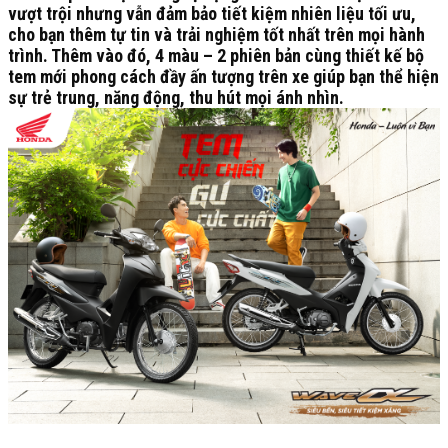
vượt trội nhưng vẫn đảm bảo tiết kiệm nhiên liệu tối ưu,
cho bạn thêm tự tin và trải nghiệm tốt nhất trên mọi hành
trình. Thêm vào đó, 4 màu – 2 phiên bản cùng thiết kế bộ
tem mới phong cách đầy ấn tượng trên xe giúp bạn thể hiện
sự trẻ trung, năng động, thu hút mọi ánh nhìn.