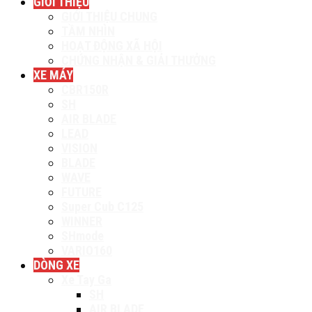
GIỚI THIỆU
GIỚI THIỆU CHUNG
TẦM NHÌN
HOẠT ĐỘNG XÃ HỘI
CHỨNG NHẬN & GIẢI THƯỞNG
XE MÁY
CBR150R
SH
AIR BLADE
LEAD
VISION
BLADE
WAVE
FUTURE
Super Cub C125
WINNER
SHmode
VARIO160
DÒNG XE
Xe Tay Ga
SH
AIR BLADE