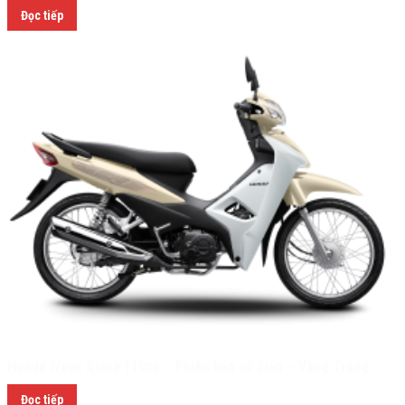
Đọc tiếp
Honda Wave Alpha 110cc – Phiên bản cổ điển – Vàng Trắng
Đọc tiếp