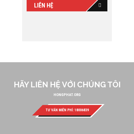
LIÊN HỆ
HÃY LIÊN HỆ VỚI CHÚNG TÔI
HONGPHAT.ORG
TƯ VẤN MIỄN PHÍ: 18006839