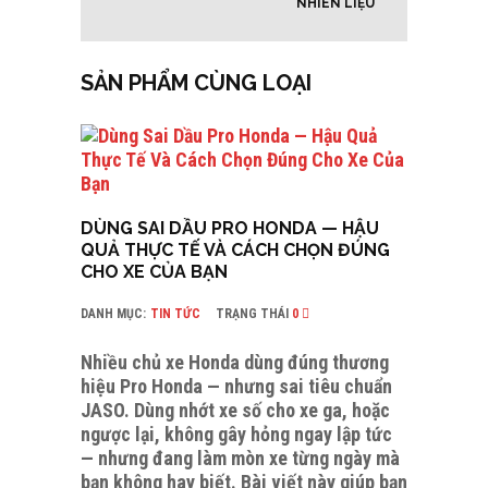
NHIÊN LIỆU
SẢN PHẨM CÙNG LOẠI
DÙNG SAI DẦU PRO HONDA — HẬU
QUẢ THỰC TẾ VÀ CÁCH CHỌN ĐÚNG
CHO XE CỦA BẠN
DANH MỤC:
TIN TỨC
TRẠNG THÁI
0
Nhiều chủ xe Honda dùng đúng thương
hiệu Pro Honda — nhưng sai tiêu chuẩn
JASO. Dùng nhớt xe số cho xe ga, hoặc
ngược lại, không gây hỏng ngay lập tức
— nhưng đang làm mòn xe từng ngày mà
bạn không hay biết. Bài viết này giúp bạn