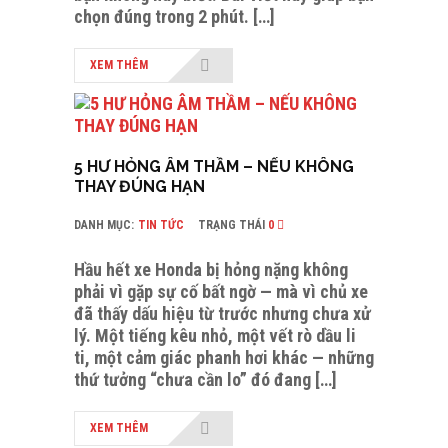
chọn đúng trong 2 phút. […]
XEM THÊM
5 HƯ HỎNG ÂM THẦM – NẾU KHÔNG
THAY ĐÚNG HẠN
DANH MỤC:
TIN TỨC
TRẠNG THÁI
0
Hầu hết xe Honda bị hỏng nặng không
phải vì gặp sự cố bất ngờ — mà vì chủ xe
đã thấy dấu hiệu từ trước nhưng chưa xử
lý. Một tiếng kêu nhỏ, một vết rò dầu li
ti, một cảm giác phanh hơi khác — những
thứ tưởng “chưa cần lo” đó đang […]
XEM THÊM