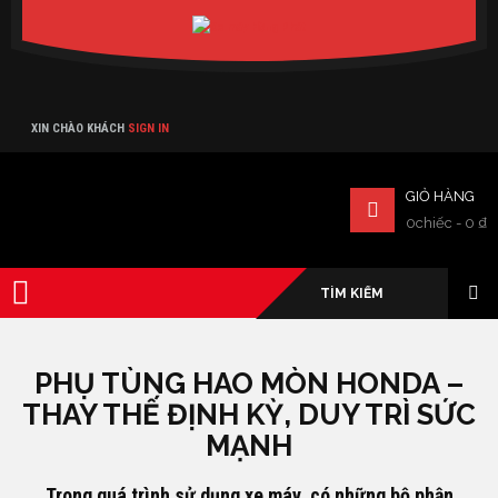
Verado
XIN CHÀO KHÁCH
SIGN IN
GIỎ HÀNG
0chiếc
-
0
₫
PHỤ TÙNG HAO MÒN HONDA –
THAY THẾ ĐỊNH KỲ, DUY TRÌ SỨC
MẠNH
Trong quá trình sử dụng xe máy, có những bộ phận