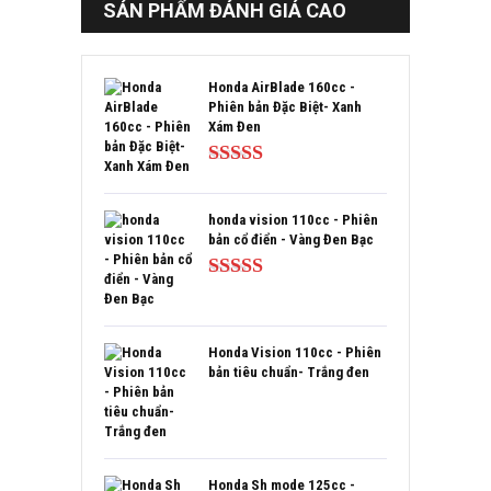
SẢN PHẨM ĐÁNH GIÁ CAO
Honda AirBlade 160cc -
Phiên bản Đặc Biệt- Xanh
Xám Đen
Được xếp
hạng
5.00
5
sao
honda vision 110cc - Phiên
bản cổ điển - Vàng Đen Bạc
Được xếp
hạng
5.00
5
sao
Honda Vision 110cc - Phiên
bản tiêu chuẩn- Trắng đen
Honda Sh mode 125cc -