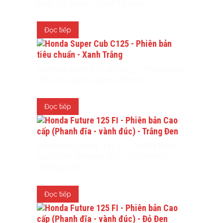
BẢN CỔ ĐIỂN – XÁM TRẮNG
Đọc tiếp
HONDA SUPER CUB C125 – PHIÊN BẢN
TIÊU CHUẨN – XANH TRẮNG
Đọc tiếp
HONDA FUTURE 125 FI – PHIÊN BẢN
CAO CẤP (PHANH ĐĨA – VÀNH ĐÚC) –
TRẮNG ĐEN
Đọc tiếp