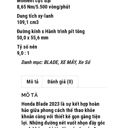
Moment cực đại
8,65 Nm/5.500 vòng/phút
Dung tích xy-lanh
109,1 cm3
Đường kính x Hành trình pít tông
50,0 x 55,6 mm
Tỷ số nén
9,0 : 1
Danh mục:
BLADE
,
XE MÁY
,
Xe Số
Mô tả
Đánh giá (0)
MÔ TẢ
Honda Blade 2023 là sự kết hợp hoàn
hảo giữa phong cách thể thao khỏe
khoắn cùng với thiết kế gọn gàng tiện
lợi. Những đường nét vuốt nhọn đầy góc