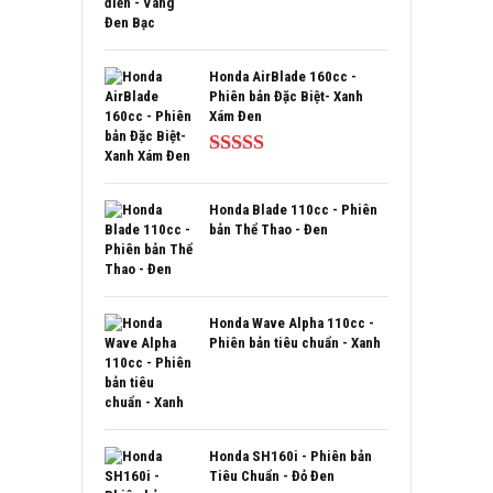
Được xếp
hạng
5.00
5
sao
Honda AirBlade 160cc -
Phiên bản Đặc Biệt- Xanh
Xám Đen
Được xếp
hạng
5.00
5
sao
Honda Blade 110cc - Phiên
bản Thể Thao - Đen
Honda Wave Alpha 110cc -
Phiên bản tiêu chuẩn - Xanh
Honda SH160i - Phiên bản
Tiêu Chuẩn - Đỏ Đen