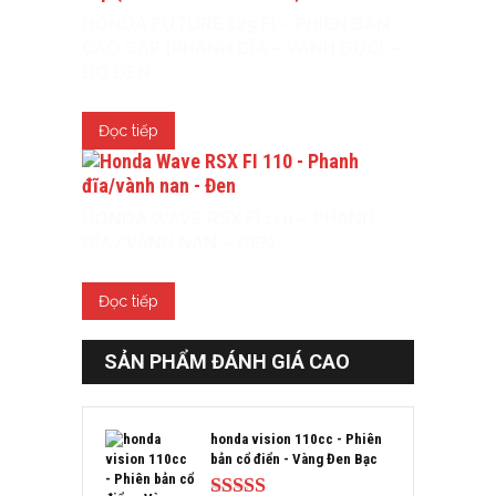
HONDA FUTURE 125 FI – PHIÊN BẢN
CAO CẤP (PHANH ĐĨA – VÀNH ĐÚC) –
ĐỎ ĐEN
Đọc tiếp
HONDA WAVE RSX FI 110 – PHANH
ĐĨA/VÀNH NAN – ĐEN
Đọc tiếp
SẢN PHẨM ĐÁNH GIÁ CAO
honda vision 110cc - Phiên
bản cổ điển - Vàng Đen Bạc