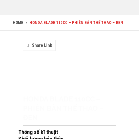
HOME
›
HONDA BLADE 110CC – PHIÊN BẢN THỂ THAO – ĐEN
Share Link
HONDA BLADE 110CC –
PHIÊN BẢN THỂ THAO –
ĐEN
Thông số kĩ thuật
Khối lượng bản thân