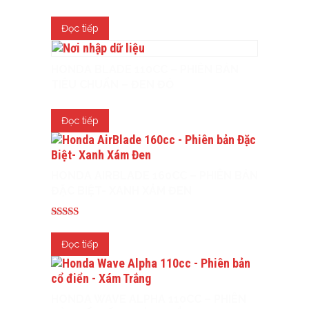
Đọc tiếp
HONDA BLADE 110CC – PHIÊN BẢN
TIÊU CHUẨN – ĐEN ĐỎ
Đọc tiếp
HONDA AIRBLADE 160CC – PHIÊN BẢN
ĐẶC BIỆT- XANH XÁM ĐEN
Được xếp
hạng
Đọc tiếp
5.00
5 sao
HONDA WAVE ALPHA 110CC – PHIÊN