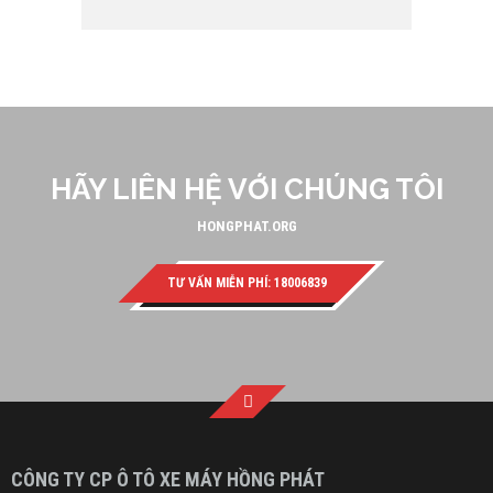
HÃY LIÊN HỆ VỚI CHÚNG TÔI
HONGPHAT.ORG
TƯ VẤN MIỄN PHÍ: 18006839
CÔNG TY CP Ô TÔ XE MÁY HỒNG PHÁT