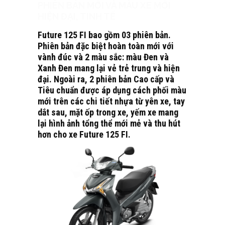
PHIÊN BẢN MỚI VÀ MÀU XE MỚI
HIỆN ĐẠI, TINH TẾ
Future 125 FI bao gồm 03 phiên bản.
Phiên bản đặc biệt hoàn toàn mới với
vành đúc và 2 màu sắc: màu Đen và
Xanh Đen mang lại vẻ trẻ trung và hiện
đại. Ngoài ra, 2 phiên bản Cao cấp và
Tiêu chuẩn được áp dụng cách phối màu
mới trên các chi tiết nhựa từ yên xe, tay
dắt sau, mặt ốp trong xe, yếm xe mang
lại hình ảnh tổng thể mới mẻ và thu hút
hơn cho xe Future 125 FI.