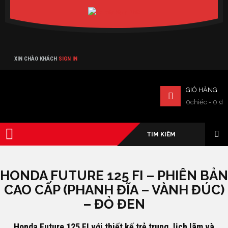
Verado
XIN CHÀO KHÁCH
SIGN IN
GIỎ HÀNG
0chiếc
-
0
₫
HONDA FUTURE 125 FI – PHIÊN BẢN
CAO CẤP (PHANH ĐĨA – VÀNH ĐÚC)
– ĐỎ ĐEN
Honda Future 125 FI với thiết kế trẻ trung, lịch lãm và