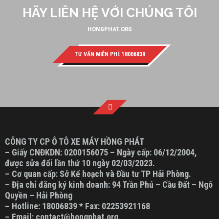
HÃY LIÊN HỆ VỚI CHÚNG TÔI
HONGPHAT.ORG
TƯ VẤN MIỄN PHÍ: 18006839
CÔNG TY CP Ô TÔ XE MÁY HỒNG PHÁT
– Giấy CNĐKDN: 0200156075 – Ngày cấp: 06/12/2004,
được sửa đổi lần thứ 10 ngày 02/03/2023.
– Cơ quan cấp: Sở Kế hoạch và Đầu tư TP Hải Phòng.
– Địa chỉ đăng ký kinh doanh: 94 Trần Phú – Cầu Đất – Ngô
Quyền – Hải Phòng
– Hotline: 18006839 * Fax: 02253921168
– Email: contact@hongphat.org