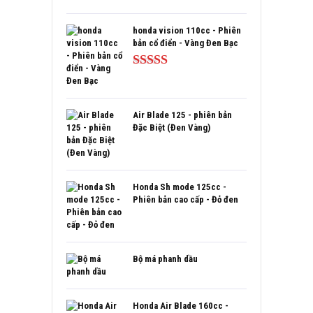
Được xếp
hạng
5.00
5
sao
honda vision 110cc - Phiên
bản cổ điển - Vàng Đen Bạc
Được xếp
hạng
5.00
5
sao
Air Blade 125 - phiên bản
Đặc Biệt (Đen Vàng)
Honda Sh mode 125cc -
Phiên bản cao cấp - Đỏ đen
Bộ má phanh dầu
Honda Air Blade 160cc -