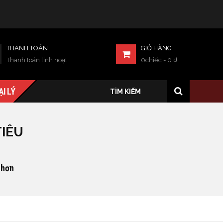
THANH TOÁN
GIỎ HÀNG
Thanh toán linh hoạt
0chiếc
-
0
₫
ẠI LÝ
TIÊU
 hơn