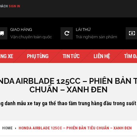
KHÁCH
SIGN IN
GIAO HÀNG
LÁI THỬ
Vận chuyển toàn quốc
Trải nghiệm sản phẩm
NG XE
PHỤ TÙNG
TIN TỨC
LIÊN HỆ
TÌM Đ
DA AIRBLADE 125CC – PHIÊN BẢN 
CHUẨN – XANH ĐEN
g danh mẫu xe tay ga thể thao tầm trung hàng đầu trong suốt
HOME
›
HONDA AIRBLADE 125CC – PHIÊN BẢN TIÊU CHUẨN – XANH ĐEN