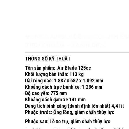
HONDA AIRBLADE 125CC – PHIÊ
TIÊU CHUẨN – XANH ĐEN
THÔNG SỐ KỸ THUẬT
Tên sản phẩm:
Air Blade 125cc
Khối lượng bản thân:
113 kg
Dài rộng cao:
1.887 x 687 x 1.092 mm
Khoảng cách trục bánh xe:
1.286 mm
Độ cao yên:
775 mm
Khoảng cách gầm xe
141 mm
Dung tích bình xăng
(danh định lớn nhất) 4,4 lít
Phuộc trước:
Ống lồng, giảm chấn thủy lực
Phuộc sau:
Lò xo trụ, giảm chấn thủy lực