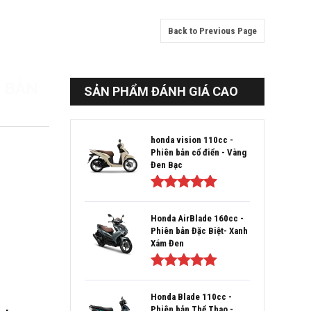
Back to Previous Page
N BẢN
SẢN PHẨM ĐÁNH GIÁ CAO
honda vision 110cc -
Phiên bản cổ điển - Vàng
Đen Bạc
Được xếp
hạng
5.00
5
Honda AirBlade 160cc -
sao
Phiên bản Đặc Biệt- Xanh
Xám Đen
Được xếp
hạng
5.00
5
Honda Blade 110cc -
sao
Phiên bản Thể Thao -