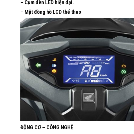
– Cụm đèn LED hiện đại.
– Mặt đồng hồ LCD thể thao
ĐỘNG CƠ – CÔNG NGHỆ