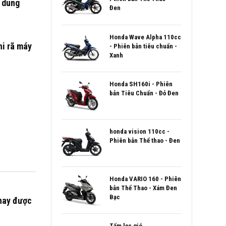
g dung
Đen
Honda Wave Alpha 110cc
khi rã máy
- Phiên bản tiêu chuẩn -
Xanh
Honda SH160i - Phiên
bản Tiêu Chuẩn - Đỏ Đen
honda vision 110cc -
Phiên bản Thể thao - Đen
Honda VARIO 160 - Phiên
bản Thể Thao - Xám Đen
Bạc
 nay được
Tấm lọc gió