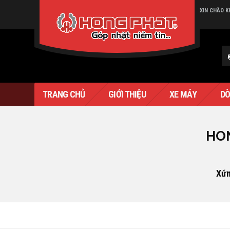
XIN CHÀO 
Verado
TRANG CHỦ
GIỚI THIỆU
XE MÁY
DÒ
HON
Xứn