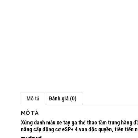
Mô tả
Đánh giá (0)
MÔ TẢ
Xứng danh mẫu xe tay ga thể thao tầm trung hàng đ
nâng cấp động cơ eSP+ 4 van độc quyền, tiên tiến 