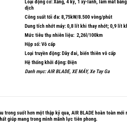
Loại động cơ:
Xăng, 4 kỳ, 1 xy-lanh, làm mát bằn
dịch
Công suất tối đa:
8,75kW/8.500 vòng/phút
Dung tích nhớt máy:
0,8 lít khi thay nhớt; 0,9 lít 
Mức tiêu thụ nhiên liệu: 2,26l/100km
Hộp số:
Vô cấp
Loại truyền động:
Dây đai, biến thiên vô cấp
Hệ thống khởi động:
Điện
Danh mục:
AIR BLADE
,
XE MÁY
,
Xe Tay Ga
ầu trong suốt hơn một thập kỷ qua, AIR BLADE hoàn toàn mới
nhất giúp mang trong mình mãnh lực tiên phong.