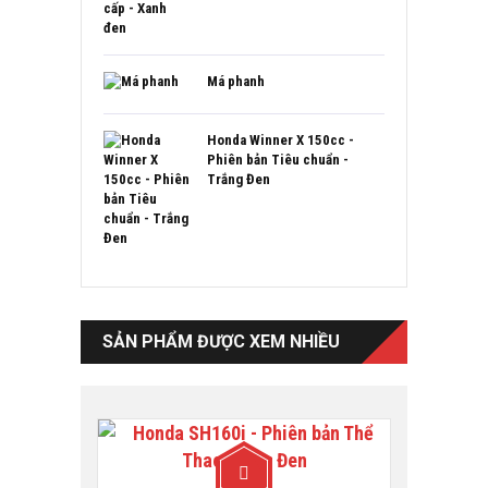
Má phanh
Honda Winner X 150cc -
Phiên bản Tiêu chuẩn -
Trắng Đen
SẢN PHẨM ĐƯỢC XEM NHIỀU