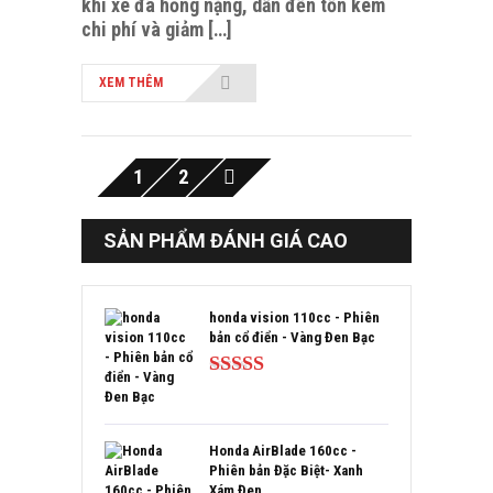
khi xe đã hỏng nặng, dẫn đến tốn kém
chi phí và giảm […]
XEM THÊM
1
2
SẢN PHẨM ĐÁNH GIÁ CAO
honda vision 110cc - Phiên
bản cổ điển - Vàng Đen Bạc
Được xếp
hạng
5.00
5
sao
Honda AirBlade 160cc -
Phiên bản Đặc Biệt- Xanh
Xám Đen