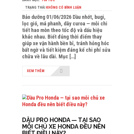
DANH MỤC:
TIN TỨC
TRẠNG THÁI
KHÔNG CÓ BÌNH LUẬN
Bảo dưỡng 01/06/2026 Dầu nhớt, bugi,
lọc gió, má phanh, dây curoa — mỗi chi
tiết hao mòn theo tốc độ và dấu hiệu
khác nhau. Biết đúng thời điểm thay
giúp xe vận hành bền bỉ, tránh hỏng hóc
bất ngờ và tiết kiệm đáng kể chi phí sửa
chữa về lâu dài. Mục […]
XEM THÊM
DẦU PRO HONDA — TẠI SAO
MỖI CHỦ XE HONDA ĐỀU NÊN
BIẾT ĐIỀU NÀY?