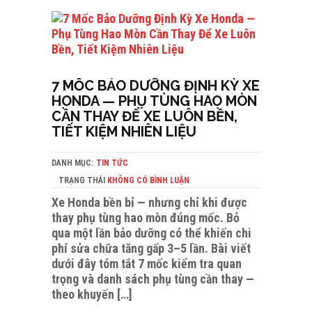
7 MỐC BẢO DƯỠNG ĐỊNH KỲ XE
HONDA — PHỤ TÙNG HAO MÒN
CẦN THAY ĐỂ XE LUÔN BỀN,
TIẾT KIỆM NHIÊN LIỆU
DANH MỤC:
TIN TỨC
TRẠNG THÁI
KHÔNG CÓ BÌNH LUẬN
Xe Honda bền bỉ — nhưng chỉ khi được
thay phụ tùng hao mòn đúng mốc. Bỏ
qua một lần bảo dưỡng có thể khiến chi
phí sửa chữa tăng gấp 3–5 lần. Bài viết
dưới đây tóm tắt 7 mốc kiểm tra quan
trọng và danh sách phụ tùng cần thay —
theo khuyến […]