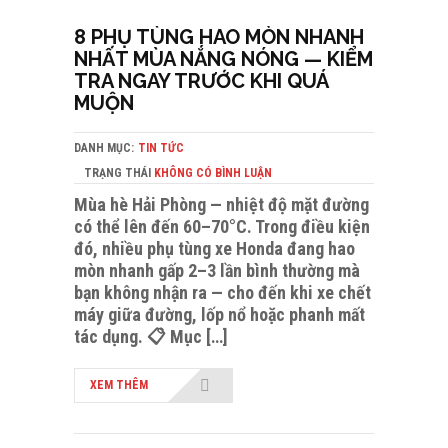
8 PHỤ TÙNG HAO MÒN NHANH
NHẤT MÙA NẮNG NÓNG — KIỂM
TRA NGAY TRƯỚC KHI QUÁ
MUỘN
DANH MỤC:
TIN TỨC
TRẠNG THÁI
KHÔNG CÓ BÌNH LUẬN
Mùa hè Hải Phòng — nhiệt độ mặt đường
có thể lên đến 60–70°C. Trong điều kiện
đó, nhiều phụ tùng xe Honda đang hao
mòn nhanh gấp 2–3 lần bình thường mà
bạn không nhận ra — cho đến khi xe chết
máy giữa đường, lốp nổ hoặc phanh mất
tác dụng. 📋 Mục […]
XEM THÊM