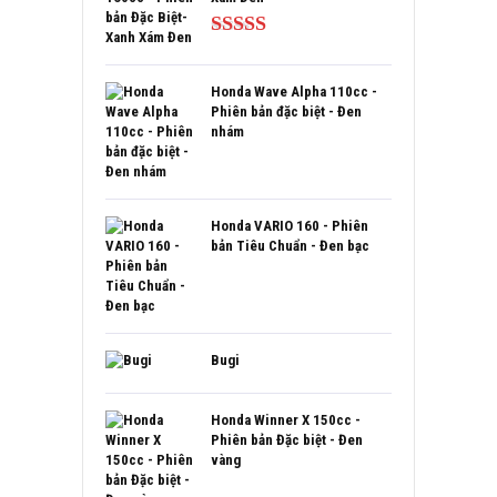
Được xếp
hạng
5.00
5
sao
Honda Wave Alpha 110cc -
Phiên bản đặc biệt - Đen
nhám
Honda VARIO 160 - Phiên
bản Tiêu Chuẩn - Đen bạc
Bugi
Honda Winner X 150cc -
Phiên bản Đặc biệt - Đen
vàng