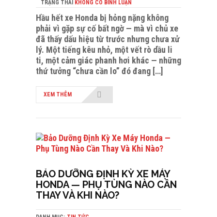
TRẠNG THÁI
KHÔNG CÓ BÌNH LUẬN
Hầu hết xe Honda bị hỏng nặng không
phải vì gặp sự cố bất ngờ — mà vì chủ xe
đã thấy dấu hiệu từ trước nhưng chưa xử
lý. Một tiếng kêu nhỏ, một vết rò dầu li
ti, một cảm giác phanh hơi khác — những
thứ tưởng “chưa cần lo” đó đang […]
XEM THÊM
BẢO DƯỠNG ĐỊNH KỲ XE MÁY
HONDA — PHỤ TÙNG NÀO CẦN
THAY VÀ KHI NÀO?