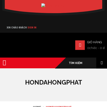
Verado
XIN CHÀO KHÁCH
SIGN IN
GIỎ HÀNG
0chiếc
-
0
₫
HONDAHONGPHAT