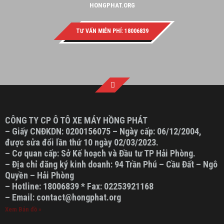
HONGPHAT.ORG
TƯ VẤN MIỄN PHÍ: 18006839
CÔNG TY CP Ô TÔ XE MÁY HỒNG PHÁT
– Giấy CNĐKDN: 0200156075 – Ngày cấp: 06/12/2004,
được sửa đổi lần thứ 10 ngày 02/03/2023.
– Cơ quan cấp: Sở Kế hoạch và Đầu tư TP Hải Phòng.
– Địa chỉ đăng ký kinh doanh: 94 Trần Phú – Cầu Đất – Ngô
Quyền – Hải Phòng
– Hotline: 18006839 * Fax: 02253921168
– Email: contact@hongphat.org
Xem Bản đồ »