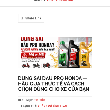
HOME
›
HONDAHONGPHAT
Share Link
DÙNG SAI DẦU PRO HONDA —
HẬU QUẢ THỰC TẾ VÀ CÁCH
CHỌN ĐÚNG CHO XE CỦA BẠN
DANH MỤC:
TIN TỨC
TRẠNG THÁI
KHÔNG CÓ BÌNH LUẬN