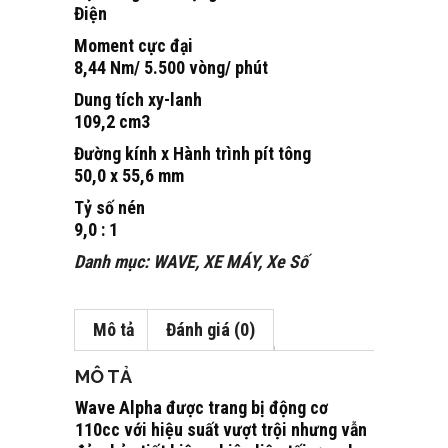
Điện
Moment cực đại
8,44 Nm/ 5.500 vòng/ phút
Dung tích xy-lanh
109,2 cm3
Đường kính x Hành trình pít tông
50,0 x 55,6 mm
Tỷ số nén
9,0 : 1
Danh mục:
WAVE
,
XE MÁY
,
Xe Số
Mô tả
Đánh giá (0)
MÔ TẢ
Wave Alpha được trang bị động cơ
110cc với hiệu suất vượt trội nhưng vẫn