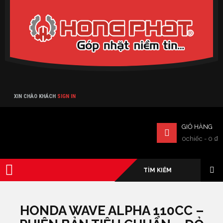
Verado
XIN CHÀO KHÁCH
SIGN IN
GIỎ HÀNG
0chiếc
-
0
₫
HONDA WAVE ALPHA 110CC –