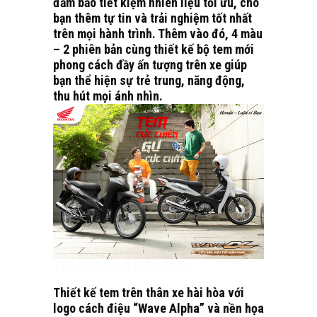
đảm bảo tiết kiệm nhiên liệu tối ưu, cho
bạn thêm tự tin và trải nghiệm tốt nhất
trên mọi hành trình. Thêm vào đó, 4 màu
– 2 phiên bản cùng thiết kế bộ tem mới
phong cách đầy ấn tượng trên xe giúp
bạn thể hiện sự trẻ trung, năng động,
thu hút mọi ánh nhìn.
TEM XE ĐỘC ĐÁO MỚI
Thiết kế tem trên thân xe hài hòa với
logo cách điệu “Wave Alpha” và nền họa