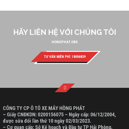
HÃY LIÊN HỆ VỚI CHÚNG TÔI
HONGPHAT.ORG
TƯ VẤN MIỄN PHÍ: 18006839
CÔNG TY CP Ô TÔ XE MÁY HỒNG PHÁT
– Giấy CNĐKDN: 0200156075 – Ngày cấp: 06/12/2004,
được sửa đổi lần thứ 10 ngày 02/03/2023.
– Cơ quan cấp: Sở Kế hoạch và Đầu tư TP Hải Phòng.