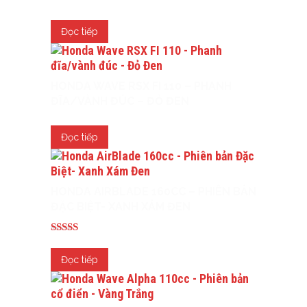
Đọc tiếp
HONDA WAVE RSX FI 110 – PHANH
ĐĨA/VÀNH ĐÚC – ĐỎ ĐEN
Đọc tiếp
HONDA AIRBLADE 160CC – PHIÊN BẢN
ĐẶC BIỆT- XANH XÁM ĐEN
Được xếp
hạng
Đọc tiếp
5.00
5 sao