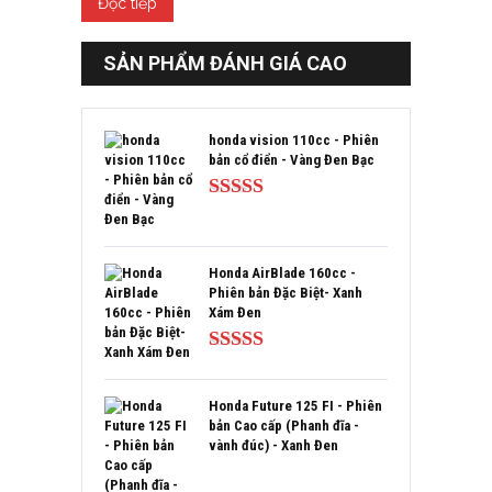
Đọc tiếp
SẢN PHẨM ĐÁNH GIÁ CAO
honda vision 110cc - Phiên
bản cổ điển - Vàng Đen Bạc
Được xếp
hạng
5.00
5
sao
Honda AirBlade 160cc -
Phiên bản Đặc Biệt- Xanh
Xám Đen
Được xếp
hạng
5.00
5
sao
Honda Future 125 FI - Phiên
bản Cao cấp (Phanh đĩa -
vành đúc) - Xanh Đen