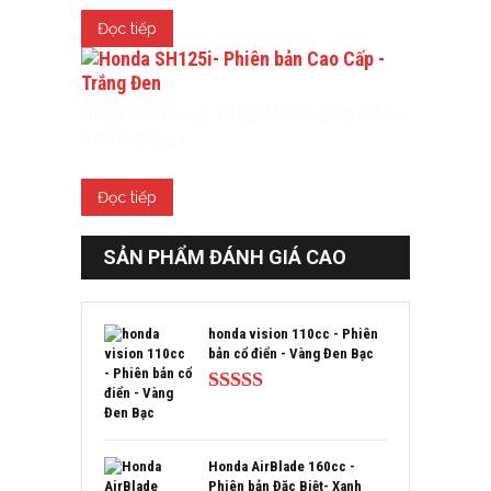
Đọc tiếp
HONDA SH125I- PHIÊN BẢN CAO CẤP –
TRẮNG ĐEN
Đọc tiếp
SẢN PHẨM ĐÁNH GIÁ CAO
honda vision 110cc - Phiên
bản cổ điển - Vàng Đen Bạc
Được xếp
hạng
5.00
5
sao
Honda AirBlade 160cc -
Phiên bản Đặc Biệt- Xanh