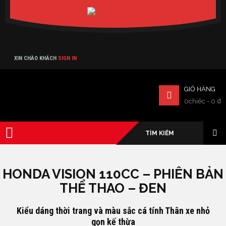
Verado
XIN CHÀO KHÁCH
SIGN IN
GIỎ HÀNG
0chiếc
-
0
₫
HONDA VISION 110CC – PHIÊN BẢN
THỂ THAO – ĐEN
Kiểu dáng thời trang và màu sắc cá tính Thân xe nhỏ
gọn kế thừa