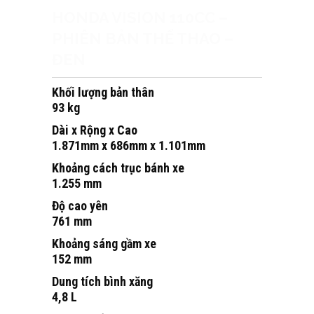
HONDA VISION 110CC –
PHIÊN BẢN THỂ THAO –
ĐEN
Khối lượng bản thân
93 kg
Dài x Rộng x Cao
1.871mm x 686mm x 1.101mm
Khoảng cách trục bánh xe
1.255 mm
Độ cao yên
761 mm
Khoảng sáng gầm xe
152 mm
Dung tích bình xăng
4,8 L