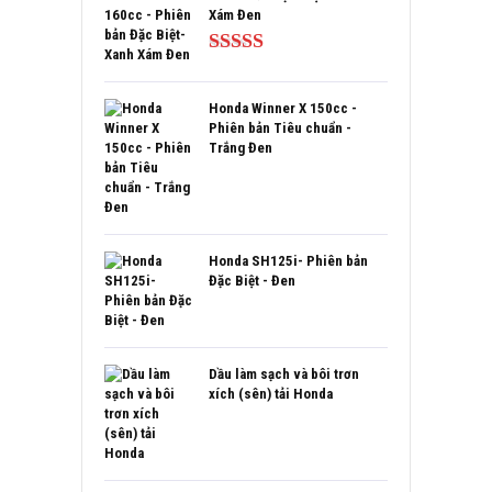
Xám Đen
Được xếp
hạng
5.00
5
sao
Honda Winner X 150cc -
Phiên bản Tiêu chuẩn -
Trắng Đen
Honda SH125i- Phiên bản
Đặc Biệt - Đen
Dầu làm sạch và bôi trơn
xích (sên) tải Honda