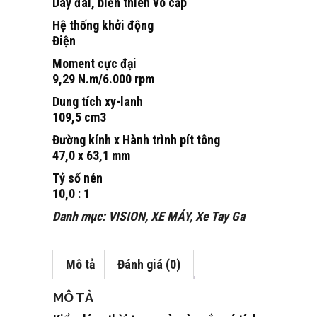
Dây đai, biến thiên vô cấp
Hệ thống khởi động
Điện
Moment cực đại
9,29 N.m/6.000 rpm
Dung tích xy-lanh
109,5 cm3
Đường kính x Hành trình pít tông
47,0 x 63,1 mm
Tỷ số nén
10,0 : 1
Danh mục:
VISION
,
XE MÁY
,
Xe Tay Ga
Mô tả
Đánh giá (0)
MÔ TẢ