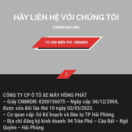
HÃY LIÊN HỆ VỚI CHÚNG TÔI
HONGPHAT.ORG
TƯ VẤN MIỄN PHÍ: 18006839
CÔNG TY CP Ô TÔ XE MÁY HỒNG PHÁT
– Giấy CNĐKDN: 0200156075 – Ngày cấp: 06/12/2004,
được sửa đổi lần thứ 10 ngày 02/03/2023.
– Cơ quan cấp: Sở Kế hoạch và Đầu tư TP Hải Phòng.
– Địa chỉ đăng ký kinh doanh: 94 Trần Phú – Cầu Đất – Ngô
Quyền – Hải Phòng