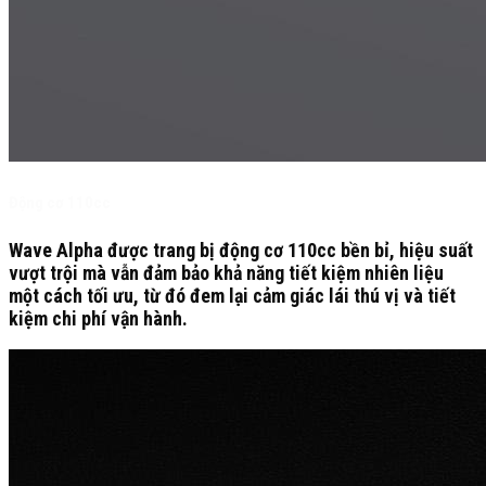
Động cơ 110cc
Wave Alpha được trang bị động cơ 110cc bền bỉ, hiệu suất
vượt trội mà vẫn đảm bảo khả năng tiết kiệm nhiên liệu
một cách tối ưu, từ đó đem lại cảm giác lái thú vị và tiết
kiệm chi phí vận hành.