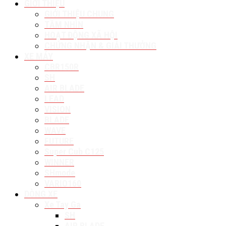
GIỚI THIỆU
GIỚI THIỆU CHUNG
TẦM NHÌN
HOẠT ĐỘNG XÃ HỘI
CHỨNG NHẬN & GIẢI THƯỞNG
XE MÁY
CBR150R
SH
AIR BLADE
LEAD
VISION
BLADE
WAVE
FUTURE
Super Cub C125
WINNER
SHmode
VARIO160
DÒNG XE
Xe Tay Ga
SH
AIR BLADE