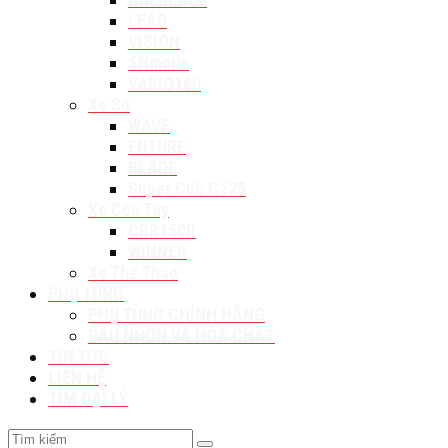
LEAD
VISION
SHmode
VARIO160
Xe Số
WAVE
FUTURE
BLADE
Super Cub C125
Xe Côn Tay
CBR150R
WINNER
Xe Thể Thao
PHỤ TÙNG
PHỤ TÙNG CHÍNH HÃNG
DẦU NHỜN VÀ HÓA CHẤT
TIN TỨC
LIÊN HỆ
TÌM ĐẠI LÝ