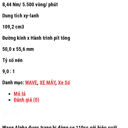
8,44 Nm/ 5.500 vòng/ phút
Dung tích xy-lanh
109,2 cm3
Đường kính x Hành trình pít tông
50,0 x 55,6 mm
Tỷ số nén
9,0 : 1
Danh mục:
WAVE
,
XE MÁY
,
Xe Số
Mô tả
Đánh giá (0)
Mô tả
Wave Alpha được trang bị động cơ 110cc với hiệu suất