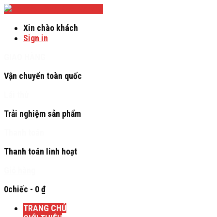
Verado
Xin chào khách
Sign in
GIAO HÀNG
Vận chuyển toàn quốc
Lái thử
Trải nghiệm sản phẩm
Thanh toán
Thanh toán linh hoạt
Giỏ hàng
0chiếc
-
0
₫
TRANG CHỦ