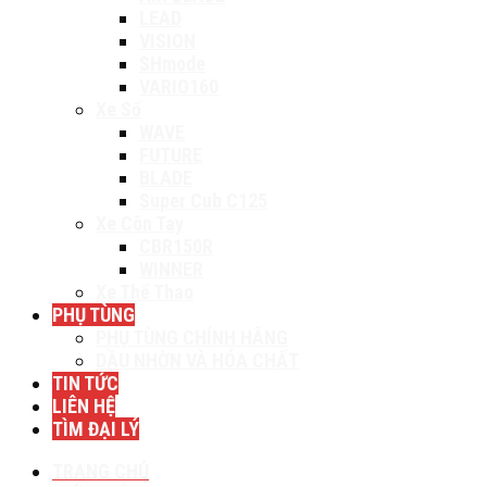
LEAD
VISION
SHmode
VARIO160
Xe Số
WAVE
FUTURE
BLADE
Super Cub C125
Xe Côn Tay
CBR150R
WINNER
Xe Thể Thao
PHỤ TÙNG
PHỤ TÙNG CHÍNH HÃNG
DẦU NHỜN VÀ HÓA CHẤT
TIN TỨC
LIÊN HỆ
TÌM ĐẠI LÝ
TRANG CHỦ