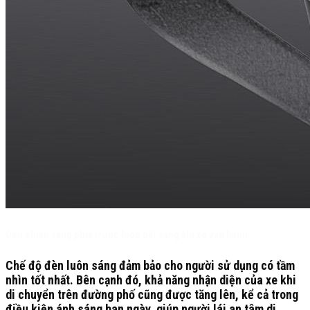
Đèn chiếu sáng phía trước luôn bật sáng khi xe vận hành
Chế độ đèn luôn sáng đảm bảo cho người sử dụng có tầm
nhìn tốt nhất. Bên cạnh đó, khả năng nhận diện của xe khi
di chuyển trên đường phố cũng được tăng lên, kể cả trong
điều kiện ánh sáng ban ngày, giúp người lái an tâm di