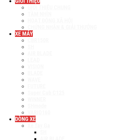
GIỚI THIỆU
GIỚI THIỆU CHUNG
TẦM NHÌN
HOẠT ĐỘNG XÃ HỘI
CHỨNG NHẬN & GIẢI THƯỞNG
XE MÁY
CBR150R
SH
AIR BLADE
LEAD
VISION
BLADE
WAVE
FUTURE
Super Cub C125
WINNER
SHmode
VARIO160
DÒNG XE
Xe Tay Ga
SH
AIR BLADE