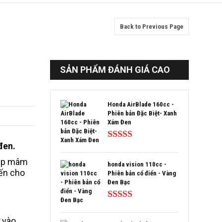
Back to Previous Page
SẢN PHẨM ĐÁNH GIÁ CAO
Honda AirBlade 160cc -
Phiên bản Đặc Biệt- Xanh
Xám Đen
đen.
Được xếp
hạng
5.00
5
cặp mâm
sao
honda vision 110cc -
ến cho
Phiên bản cổ điển - Vàng
Đen Bạc
Được xếp
hạng
5.00
5
 vào