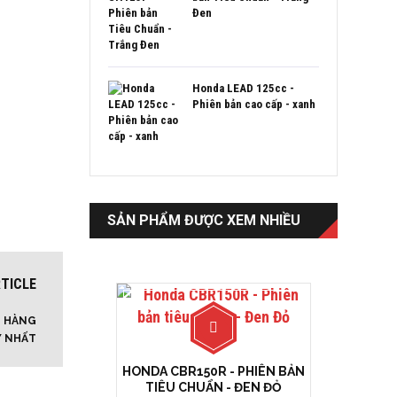
Đen
Honda LEAD 125cc -
Phiên bản cao cấp - xanh
SẢN PHẨM ĐƯỢC XEM NHIỀU
TICLE
H HÀNG
Ý NHẤT
HONDA CBR150R - PHIÊN BẢN
TIÊU CHUẨN - ĐEN ĐỎ