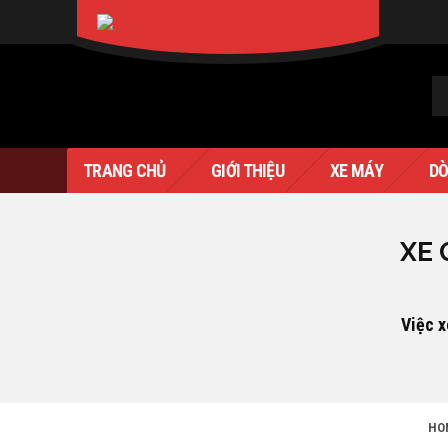
XIN CHÀO KHÁCH
SIGN IN
Verado
TRANG CHỦ
GIỚI THIỆU
XE MÁY
DÒ
XE 
Việc x
HO