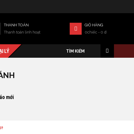
THANH TOÁN
GIỎ HÀNG
Thanh toán linh hoạt
0chiếc
-
0
₫
ẠI LÝ
ĐÁNH
 áo mới
O?