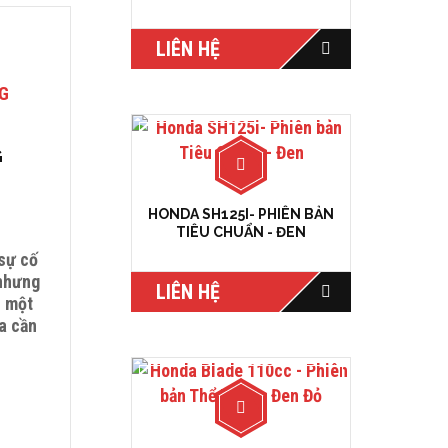
LIÊN HỆ
G
HONDA SH125I- PHIÊN BẢN
TIÊU CHUẨN - ĐEN
 sự cố
 nhưng
LIÊN HỆ
, một
a cần