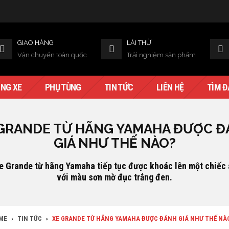
GIAO HÀNG
LÁI THỬ
Vận chuyển toàn quốc
Trải nghiệm sản phẩm
NG XE
PHỤ TÙNG
TIN TỨC
LIÊN HỆ
TÌM Đ
GRANDE TỪ HÃNG YAMAHA ĐƯỢC 
GIÁ NHƯ THẾ NÀO?
e Grande từ hãng Yamaha tiếp tục được khoác lên một chiếc
với màu sơn mờ đục trắng đen.
ME
›
TIN TỨC
›
XE GRANDE TỪ HÃNG YAMAHA ĐƯỢC ĐÁNH GIÁ NHƯ THẾ NÀ