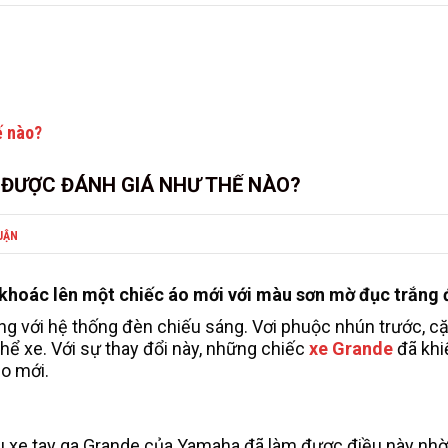
ĐƯỢC ĐÁNH GIÁ NHƯ THẾ NÀO?
UẬN
khoác lên một chiếc áo mới với màu sơn mờ đục trắng 
ùng với hệ thống đèn chiếu sáng. Vơi phuộc nhún trước, 
hể xe. Với sự thay đổi này, những chiếc
xe Grande
đã khi
ạo mới.
ẫu xe tay ga Grande của Yamaha đã làm được điều này nhờ