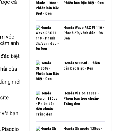
 được cả
Phiên bản Đặc Biệt - Đen
Honda Wave RSX FI 110 -
Phanh đĩa/vành đúc - Đỏ
ầm vóc
Đen
n xám ánh
đặc biệt
Honda SH350i - Phiên
hải của
bản Đặc Biệt - Đen
 dùng mới
Honda Vision 110cc -
site
Phiên bản tiêu chuẩn-
Trắng đen
 vời bạn
 Piaggio
Honda Sh mode 125cc -