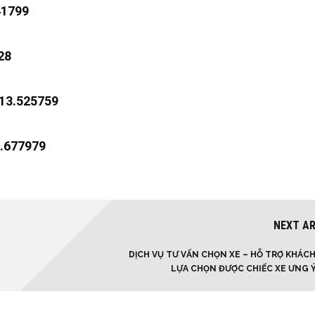
41799
28
313.525759
3.677979
NEXT AR
DỊCH VỤ TƯ VẤN CHỌN XE – HỖ TRỢ KHÁC
LỰA CHỌN ĐƯỢC CHIẾC XE ƯNG 