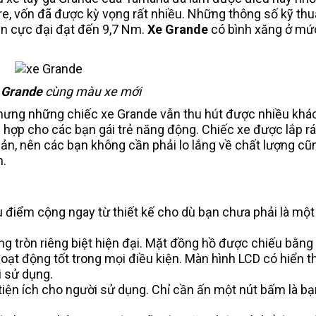
ore, vốn đã được kỳ vọng rất nhiều. Những thông số kỹ thu
n cực đại đạt đến 9,7 Nm.
Xe Grande
có bình xăng ở mứ
 Grande
cùng màu xe mới
, nhưng những chiếc xe Grande vẫn thu hút được nhiều kh
hù hợp cho các bạn gái trẻ năng động. Chiếc xe được lắp ráp
Bản, nên các bạn không cần phải lo lắng về chất lượng c
h.
 điểm cộng ngay từ thiết kế cho dù bạn chưa phải là một
ng tròn riêng biệt hiện đại. Mặt đồng hồ được chiếu bằng
oạt động tốt trong mọi điều kiện. Màn hình LCD có hiển th
i sử dụng.
 tiện ích cho người sử dụng. Chỉ cần ấn một nút bấm là b