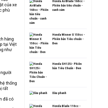
sao
Honda AirBlade 160cc -
ật của xe
Phiên bản tiêu chuẩn -
c phù
xanh xám
Honda Winner X 150cc -
ách hàng
Phiên bản Tiêu chuẩn -
Đen
 tại Việt
ũng như
Honda SH125i- Phiên
bản Tiêu Chuẩn - Đen
 người
 hệ thống
ị rất
Dầu phanh
ạn đã có
Honda Blade 110cc -