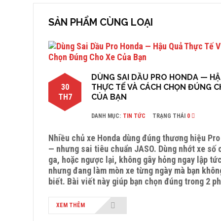
SẢN PHẨM CÙNG LOẠI
DÙNG SAI DẦU PRO HONDA — H
30
THỰC TẾ VÀ CÁCH CHỌN ĐÚNG C
TH7
CỦA BẠN
DANH MỤC:
TIN TỨC
TRẠNG THÁI
0
Nhiều chủ xe Honda dùng đúng thương hiệu Pr
— nhưng sai tiêu chuẩn JASO. Dùng nhớt xe số 
ga, hoặc ngược lại, không gây hỏng ngay lập tứ
nhưng đang làm mòn xe từng ngày mà bạn khôn
biết. Bài viết này giúp bạn chọn đúng trong 2 ph
XEM THÊM