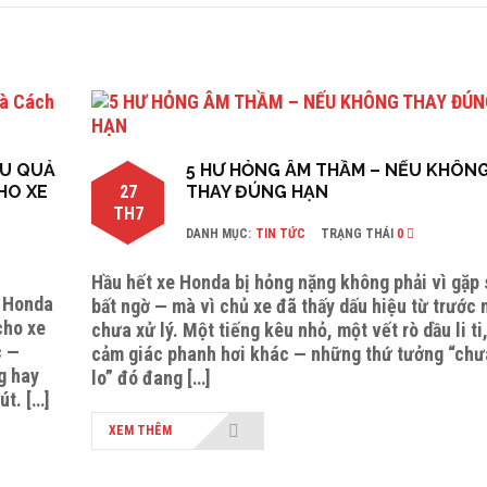
ẬU QUẢ
5 HƯ HỎNG ÂM THẦM – NẾU KHÔN
HO XE
27
THAY ĐÚNG HẠN
TH7
DANH MỤC:
TIN TỨC
TRẠNG THÁI
0
Hầu hết xe Honda bị hỏng nặng không phải vì gặp
o Honda
bất ngờ — mà vì chủ xe đã thấy dấu hiệu từ trước
cho xe
chưa xử lý. Một tiếng kêu nhỏ, một vết rò dầu li ti
c —
cảm giác phanh hơi khác — những thứ tưởng “chư
g hay
lo” đó đang […]
út. […]
XEM THÊM