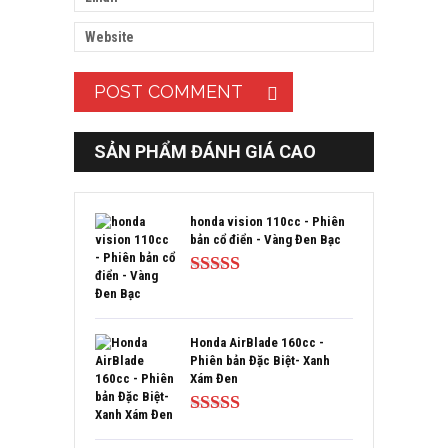
SẢN PHẨM ĐÁNH GIÁ CAO
honda vision 110cc - Phiên
bản cổ điển - Vàng Đen Bạc
Được xếp
hạng
5.00
5
sao
Honda AirBlade 160cc -
Phiên bản Đặc Biệt- Xanh
Xám Đen
Được xếp
hạng
5.00
5