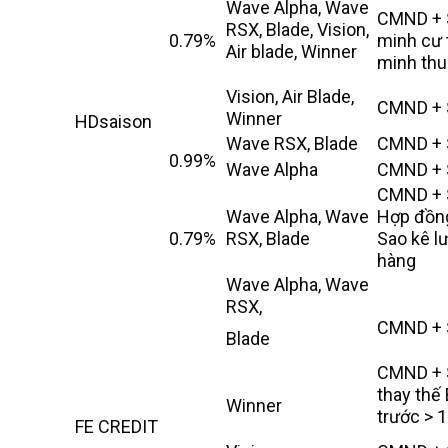
Wave Alpha, Wave
CMND + 
RSX, Blade, Vision,
0.79%
minh cư 
Air blade, Winner
minh thu
Vision, Air Blade,
CMND + 
Winner
HDsaison
Wave RSX, Blade
CMND + 
0.99%
Wave Alpha
CMND + 
CMND + 
Wave Alpha, Wave
Hợp đồng
0.79%
RSX, Blade
Sao kê l
hàng
Wave Alpha, Wave
RSX,
CMND + 
Blade
CMND + 
thay thế
Winner
trước > 
FE CREDIT