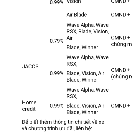
Vision
CMND + 
0.99%
Air Blade
CMND + 
Wave Alpha, Wave
RSX, Blade, Vision,
CMND + 
Air
0.79%
chứng m
Blade, Winner
Wave Alpha, Wave
RSX,
JACCS
CMND + 
0.99%
Blade, Vision, Air
(chứng m
Blade, Winner
Wave Alpha, Wave
RSX,
Home
0.99%
Blade, Vision, Air
CMND + 
credit
Blade, Winner
Để biết thêm thông tin chi tiết về xe
và chương trình ưu đãi, liên hệ: