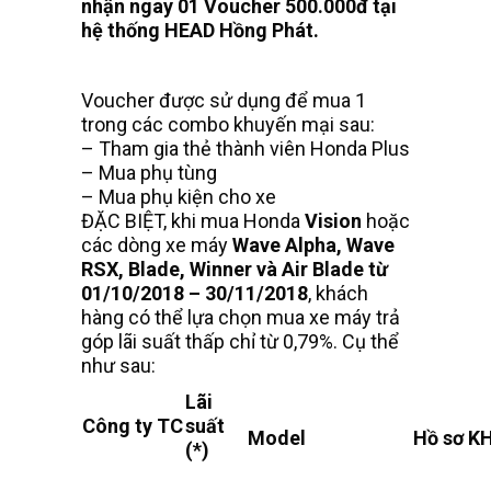
nhận ngay 01
Voucher 500.000đ tại
hệ thống HEAD Hồng Phát.
Voucher được sử dụng để mua 1
trong các combo khuyến mại sau:
– Tham gia thẻ thành viên Honda Plus
– Mua phụ tùng
– Mua phụ kiện cho xe
ĐẶC BIỆT, khi mua Honda
Vision
hoặc
các dòng xe máy
Wave Alpha, Wave
RSX, Blade, Winner và Air Blade từ
01/10/2018 – 30/11/2018
, khách
hàng có thể lựa chọn mua xe máy trả
góp lãi suất thấp chỉ từ 0,79%. Cụ thể
như sau:
Lãi
Công ty TC
suất
Model
Hồ sơ K
(*)