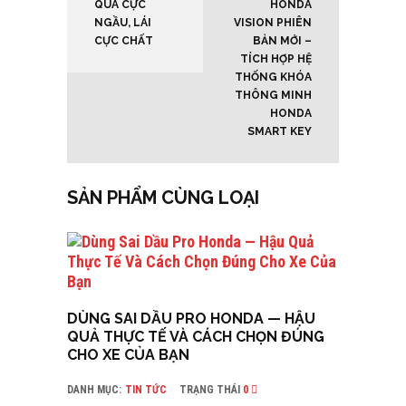
QUÀ CỰC
HONDA
NGẦU, LÁI
VISION PHIÊN
CỰC CHẤT
BẢN MỚI –
TÍCH HỢP HỆ
THỐNG KHÓA
THÔNG MINH
HONDA
SMART KEY
SẢN PHẨM CÙNG LOẠI
DÙNG SAI DẦU PRO HONDA — HẬU
QUẢ THỰC TẾ VÀ CÁCH CHỌN ĐÚNG
CHO XE CỦA BẠN
DANH MỤC:
TIN TỨC
TRẠNG THÁI
0