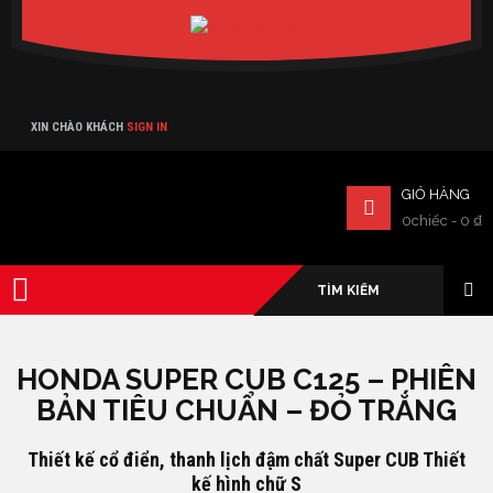
Verado
XIN CHÀO KHÁCH
SIGN IN
GIỎ HÀNG
0chiếc
-
0
₫
HONDA SUPER CUB C125 – PHIÊN
BẢN TIÊU CHUẨN – ĐỎ TRẮNG
Thiết kế cổ điển, thanh lịch đậm chất Super CUB Thiết
kế hình chữ S