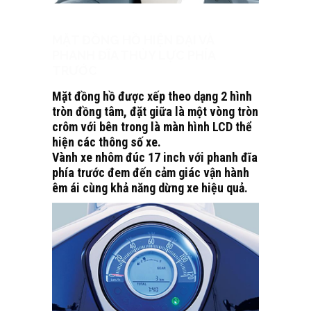
MẶT ĐỒNG HỒ HIỆN ĐẠI VÀ
PHANH ĐĨA THỦY LỰC PHÍA
TRƯỚC
Mặt đồng hồ được xếp theo dạng 2 hình
tròn đồng tâm, đặt giữa là một vòng tròn
crôm với bên trong là màn hình LCD thể
hiện các thông số xe.
Vành xe nhôm đúc 17 inch với phanh đĩa
phía trước đem đến cảm giác vận hành
êm ái cùng khả năng dừng xe hiệu quả.