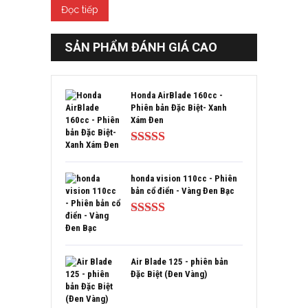
Đọc tiếp
SẢN PHẨM ĐÁNH GIÁ CAO
Honda AirBlade 160cc -
Phiên bản Đặc Biệt- Xanh
Xám Đen
Được xếp
hạng
5.00
5
sao
honda vision 110cc - Phiên
bản cổ điển - Vàng Đen Bạc
Được xếp
hạng
5.00
5
sao
Air Blade 125 - phiên bản
Đặc Biệt (Đen Vàng)