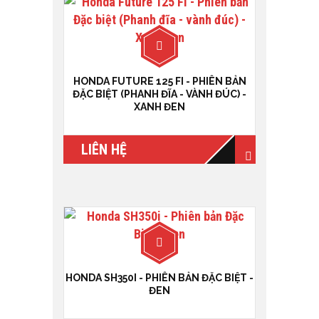
HONDA FUTURE 125 FI - PHIÊN BẢN
ĐẶC BIỆT (PHANH ĐĨA - VÀNH ĐÚC) -
XANH ĐEN
LIÊN HỆ
HONDA SH350I - PHIÊN BẢN ĐẶC BIỆT -
ĐEN