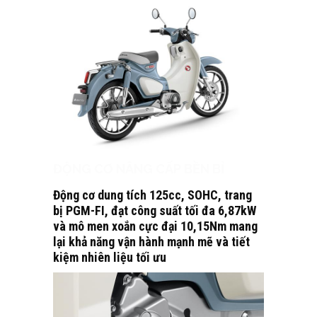
ĐỘNG CƠ NÂNG CẤP BỀN BỈ
Động cơ dung tích 125cc, SOHC, trang
bị PGM-FI, đạt công suất tối đa 6,87kW
và mô men xoắn cực đại 10,15Nm mang
lại khả năng vận hành mạnh mẽ và tiết
kiệm nhiên liệu tối ưu