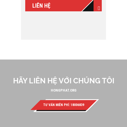
LIÊN HỆ
HÃY LIÊN HỆ VỚI CHÚNG TÔI
HONGPHAT.ORG
TƯ VẤN MIỄN PHÍ: 18006839