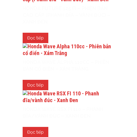
HONDA FUTURE 125 FI – PHIÊN BẢN
CAO CẤP (PHANH ĐĨA – VÀNH ĐÚC) –
XANH ĐEN
Đọc tiếp
HONDA WAVE ALPHA 110CC – PHIÊN
BẢN CỔ ĐIỂN – XÁM TRẮNG
Đọc tiếp
HONDA WAVE RSX FI 110 – PHANH
ĐĨA/VÀNH ĐÚC – XANH ĐEN
Đọc tiếp