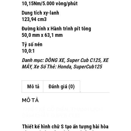
10,15Nm/5.000 vòng/phút
Dung tích xy-lanh
123,94 cm3
Đường kính x Hành trình pít tông
50,0 mm x 63,1 mm
Tỷ số nén
10,0:1
Danh mục:
DÒNG XE
,
Super Cub C125
,
XE
MÁY
,
Xe Số
Thẻ:
Honda
,
SuperCub125
Mô tả
Đánh giá (0)
MÔ TẢ
THIẾT KẾ CỔ ĐIỂN, THANH LỊCH
ĐẬM CHẤT SUPER CUB
Thiết kế hình chữ S tạo ấn tượng hài hòa