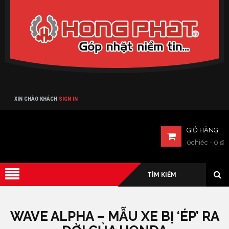
Verado
XIN CHÀO KHÁCH
SIGN IN
GIỎ HÀNG
0chiếc
-
0
₫
WAVE ALPHA – MẪU XE BỊ ‘ÉP’ RA