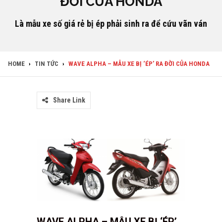
ĐỜI CỦA HONDA
Là mẫu xe số giá rẻ bị ép phải sinh ra để cứu vãn ván
HOME
›
TIN TỨC
›
WAVE ALPHA – MẪU XE BỊ ‘ÉP’ RA ĐỜI CỦA HONDA
Share Link
WAVE ALPHA – MẪU XE BỊ ‘ÉP’