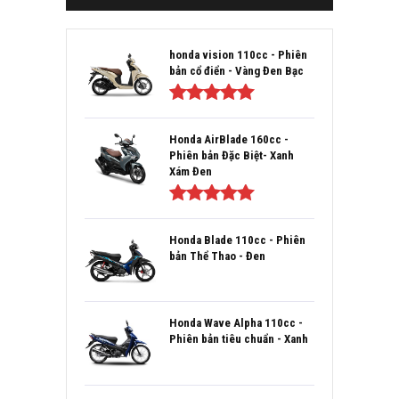
honda vision 110cc - Phiên
bản cổ điển - Vàng Đen Bạc
Được xếp
hạng
5.00
5
Honda AirBlade 160cc -
sao
Phiên bản Đặc Biệt- Xanh
Xám Đen
Được xếp
hạng
5.00
5
Honda Blade 110cc - Phiên
sao
bản Thể Thao - Đen
Honda Wave Alpha 110cc -
Phiên bản tiêu chuẩn - Xanh