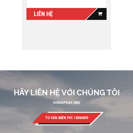
LIÊN HỆ
HÃY LIÊN HỆ VỚI CHÚNG TÔI
HONGPHAT.ORG
TƯ VẤN MIỄN PHÍ: 18006839