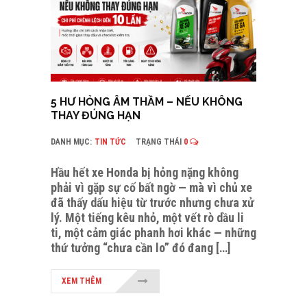
5 HƯ HỎNG ÂM THẦM – NẾU KHÔNG
THAY ĐÚNG HẠN
DANH MỤC:
TIN TỨC
TRẠNG THÁI
0
Hầu hết xe Honda bị hỏng nặng không
phải vì gặp sự cố bất ngờ — mà vì chủ xe
đã thấy dấu hiệu từ trước nhưng chưa xử
lý. Một tiếng kêu nhỏ, một vết rò dầu li
ti, một cảm giác phanh hơi khác — những
thứ tưởng “chưa cần lo” đó đang […]
XEM THÊM