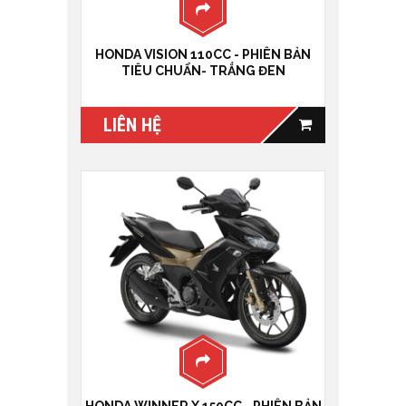
HONDA VISION 110CC - PHIÊN BẢN
TIÊU CHUẨN- TRẮNG ĐEN
LIÊN HỆ
HONDA WINNER X 150CC - PHIÊN BẢN